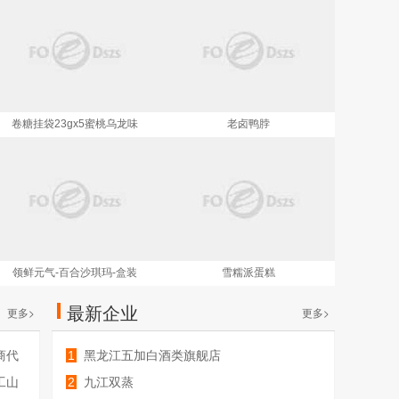
卷糖挂袋23gx5蜜桃乌龙味
老卤鸭脖
雪糯派蛋糕
领鲜元气-百合沙琪玛-盒装
最新企业
更多>
更多>
商代
1
黑龙江五加白酒类旗舰店
工山
2
九江双蒸