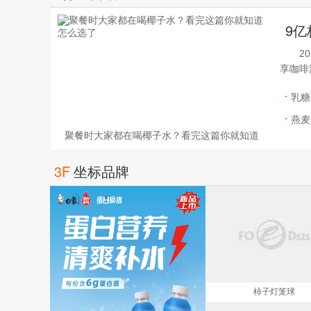
2
享咖啡
乳糖
吗？
燕麦
聚餐时大家都在喝椰子水？看完这篇你就知道
密，
怎么选了
3F
坐标品牌
柿子灯笼球