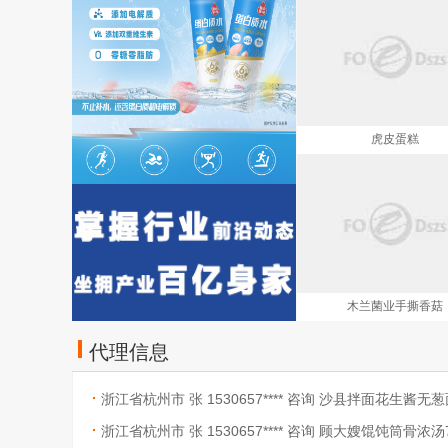
虎皮蛋糕
木兰菌业手撕香菇
代理信息
浙江省杭州市 张 1530657**** 咨询 沙县拌面花生酱
福建特产速食面方便面桶装
浙江省杭州市 张 1530657**** 咨询 顾大嫂馄饨筒骨浓汤