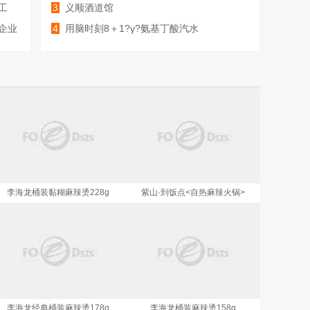
工
3
义顺酒道馆
企业
4
用脑时刻8＋1?γ?氨基丁酸汽水
李海龙桶装黏糊麻辣烫228g
紫山·到饭点<自热麻辣火锅>
李海龙经典桶装麻辣烫178g
李海龙桶装麻辣烫158g