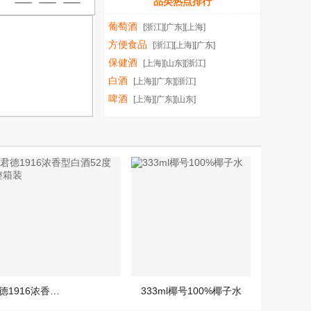
品类热点排行
3
4
5
6
葡萄酒
[浙江][广东][上海]
方便食品
[浙江][上海][广东]
保健酒
[上海][山东][浙江]
白酒
[上海][广东][浙江]
啤酒
[上海][广东][山东]
君合酒业 君德1916浓香型白酒52度500ml*4瓶整箱装
333ml椰号100%椰子水