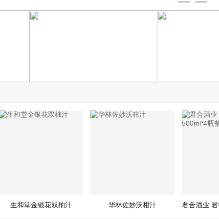
1
2
代理平台
生和堂金银花双柚汁
华林佐妙沃柑汁