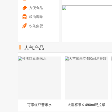
方便食品
粮油调味
农茶集贸
食品招商网 — 专业的食品行业招商
人气产品
可漾红豆薏米水
大窑窑果立490ml易拉罐