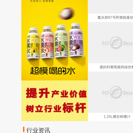
魔水师97号即燃能量
澳的利葡萄糖风味饮
1.25L椰谷鲜椰汁
行业资讯