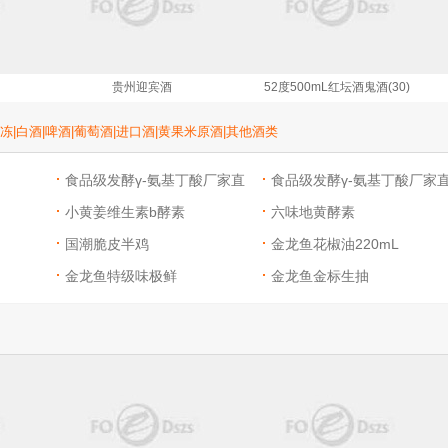
贵州迎宾酒
52度500mL红坛酒鬼酒(30)
冻|
白酒|
啤酒|
葡萄酒|
进口酒|
黄果米原酒|
其他酒类
食品级发酵γ-氨基丁酸厂家直
食品级发酵γ-氨基丁酸厂家
销
小黄姜维生素b酵素
销
六味地黄酵素
国潮脆皮半鸡
金龙鱼花椒油220mL
金龙鱼特级味极鲜
金龙鱼金标生抽