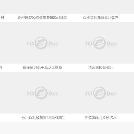
饮料
香橙凤梨冷泡鲜果茶500ml杯装
白桃茉莉花茶果汁饮料
清蓝果园葡萄汁
料
茶庄日记栀子乌龙无糖茶
吾小益乳酸菌饮品(白桃味)
初饮388ml拉环汽水