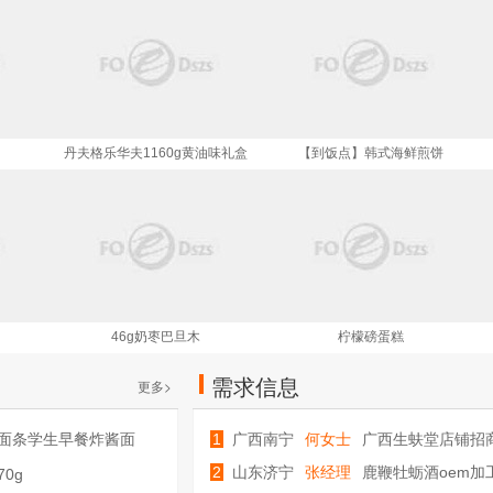
丹夫格乐华夫1160g黄油味礼盒
【到饭点】韩式海鲜煎饼
46g奶枣巴旦木
柠檬磅蛋糕
需求信息
更多>
无葱面条学生早餐炸酱面
1
广西南宁
何女士
广西生蚨堂店铺招
理加盟
2
山东济宁
张经理
鹿鞭牡蛎酒oem加
70g
东庆葆堂