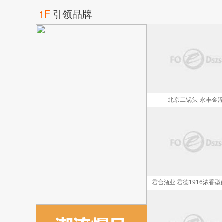
1F
引领品牌
北京二锅头-永丰金
君合酒业 君德1916浓香型
度500ml*4瓶整箱装