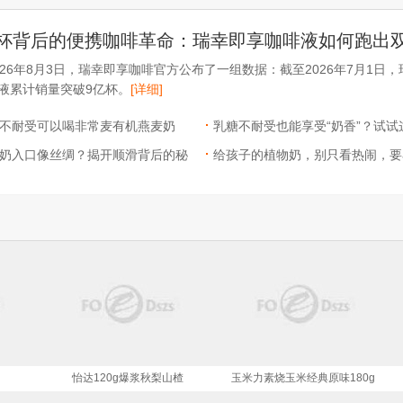
026年8月3日，瑞幸即享咖啡官方公布了一组数据：截至2026年7月1日
液累计销量突破9亿杯。
[详细]
不耐受可以喝非常麦有机燕麦奶
乳糖不耐受也能享受“奶香”？试试
奶入口像丝绸？揭开顺滑背后的秘
机燕麦奶
给孩子的植物奶，别只看热闹，要
这几款你试过吗？
个“门道”
玉米力素烧玉米经典原味180g
怡达120g爆浆秋梨山楂