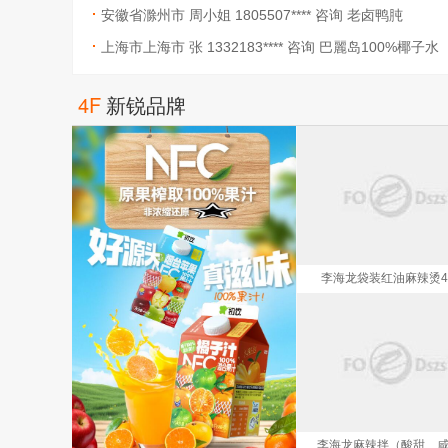
安徽省滁州市 周小姐 1805507**** 咨询 老卤鸭肫
上海市上海市 张 1332183**** 咨询 巴麗岛100%椰子水
4F
新锐品牌
李海龙袋装红油麻辣烫44
李海龙麻辣拌（酸甜、