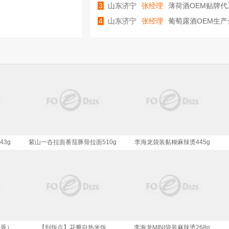
3
山东济宁
张经理
薄荷酒OEM贴牌代
济宁庆葆堂生物
4
山东济宁
张经理
葡萄露酒OEM生产
代工厂
3g
紫山一夻拉面番茄豚骨拉面510g
李海龙袋装黏糊麻辣烫445g
咸香）
【到饭点】花瓣自热米饭
李海龙MINI袋装麻辣烫268g