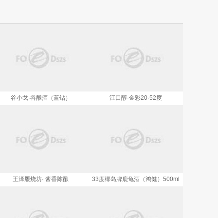
谷小戈·谷酿酒（蓝钻）
江口醇·金彩20·52度
王泽履烧坊· 酱香陈酿
33度椰岛牌鹿龟酒（鸿健）500ml