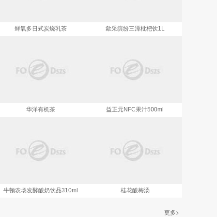
歙采缤纷三潭枇杷饮1L
华洋有机茶
益正元NFC果汁500ml
牛顿农场发酵酸奶饮品310ml
桂花酸梅汤
更多>