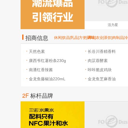
活力星
招商信息
休闲|
饮品|
乳品|
方便|
调味|
农业|
茶饮|
肉制品|
冷
天然色素
长谷川香精香料
康西爷红薯粉条230g
肉苁蓉酵素
南潘红香辣酱
咔咔脆皮鸡块
金龙鱼藤椒油220mL
金龙鱼芝麻香油
2F
标杆品牌