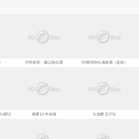
淳
泸州老窖・邀山海42度
54度500mL湘泉酒（盒优）
（2020版）
白酒52
摘要12·年份酒
九龙醉 五斤坛