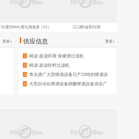
52度500mL黄坛酒鬼酒（12）
江口醇▪金彩52度
供应信息
更多>
更多>
直
1
精滤 超滤药酒 保健酒过滤机
2
精滤 超滤饮料过滤机
3
青岛酒厂大型啤酒设备日产20吨的啤酒设
备
4
大型自动化啤酒设备精酿啤酒设备供应厂
家
鲜氧多日式炭烧乳茶