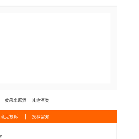
黄果米原酒
其他酒类
意见投诉
投稿需知
m