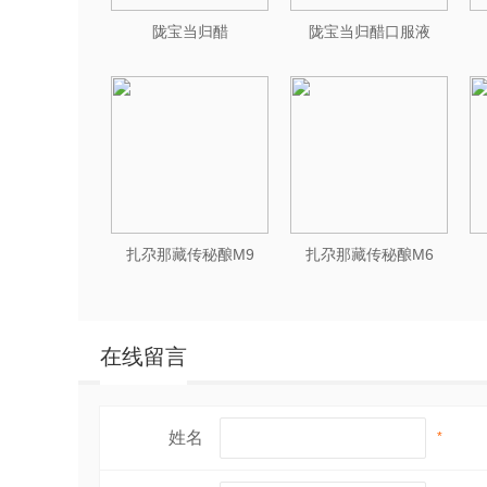
陇宝当归醋
陇宝当归醋口服液
扎尕那藏传秘酿M9
扎尕那藏传秘酿M6
在线留言
姓名
*