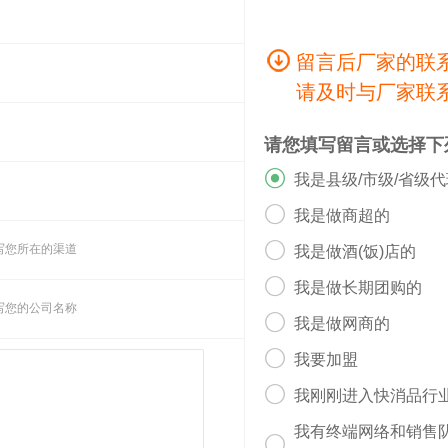
留言后厂家的联
请及时与厂家联
请您填写留言或选择下

我是县级/市级/省级

我是做商超的

写您所在的渠道
我是做酒(饭)店的

我是做长期团购的
写您的公司名称

我是做网商的

我要加盟

我刚刚进入快消品行
我有终端网络和销售
