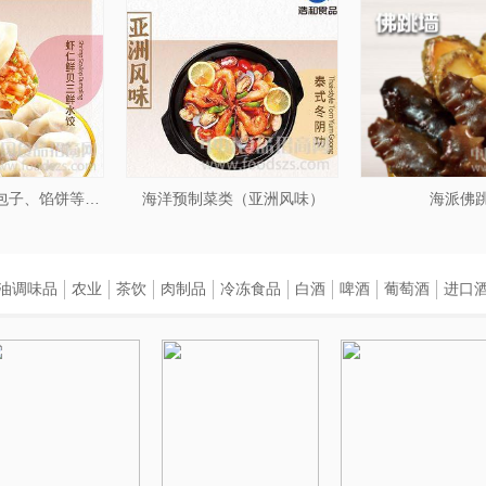
海鲜水饺系列、包子、馅饼等面食系列
海洋预制菜类（亚洲风味）
海派佛
油调味品
农业
茶饮
肉制品
冷冻食品
白酒
啤酒
葡萄酒
进口