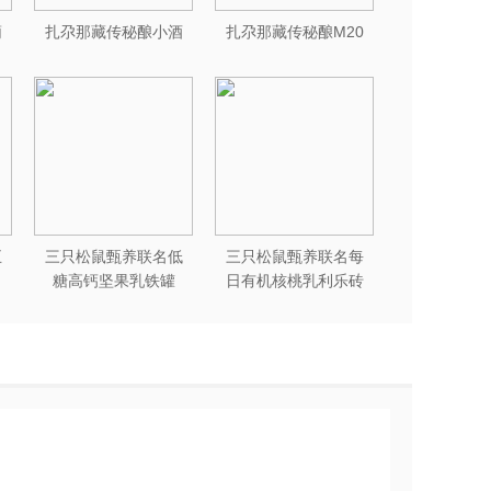
葡
扎尕那藏传秘酿小酒
扎尕那藏传秘酿M20
五
三只松鼠甄养联名低
三只松鼠甄养联名每
糖高钙坚果乳铁罐
日有机核桃乳利乐砖
240ml*12罐礼盒装
250ml*12盒木盒装