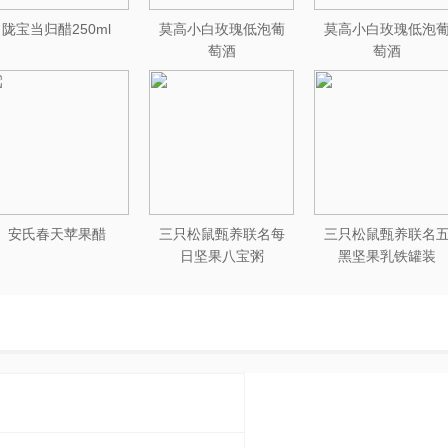
陇宝当归醋250ml
莫高小白玫瑰低泡葡
莫高小白玫瑰低泡
萄酒
萄酒
安氏春天苹果醋
三只松鼠甄养联名每
三只松鼠甄养联名
日坚果八宝粥
黑坚果乳铁罐装
330g*12罐礼盒装
240ml*20罐彩箱装