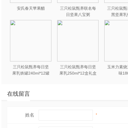
安氏春天苹果醋
三只松鼠甄养联名每
三只松鼠甄
日坚果八宝粥
黑坚果乳
330g*12罐礼盒装
240ml*2
三只松鼠甄养每日坚
三只松鼠甄养每日坚
玉米力素烧
果乳铁罐240ml*12罐
果乳250ml*12盒礼盒
味18
礼盒装
装
在线留言
姓名
*