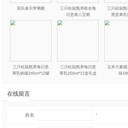
安氏春天苹果醋
三只松鼠甄养联名每
三只松鼠甄
日坚果八宝粥
黑坚果乳
330g*12罐礼盒装
240ml*2
三只松鼠甄养每日坚
三只松鼠甄养每日坚
玉米力素烧
果乳铁罐240ml*12罐
果乳250ml*12盒礼盒
味18
礼盒装
装
在线留言
姓名
*