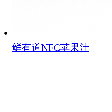
鲜有道NFC苹果汁