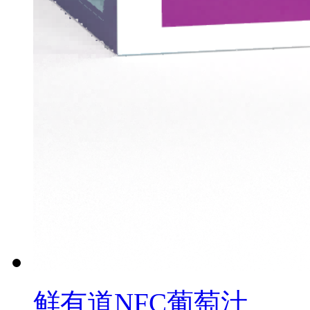
鲜有道NFC葡萄汁