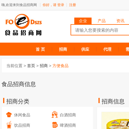
嗨,欢迎来到食品招商网
你好，请
登录
注册
企业
产品
资讯
首 页
招商
供应
代理
当前位置 >
首页
>
招商
>
方便食品
食品招商信息
招商分类
招商信息
休闲食品
白酒招商
饮品招商
啤酒招商