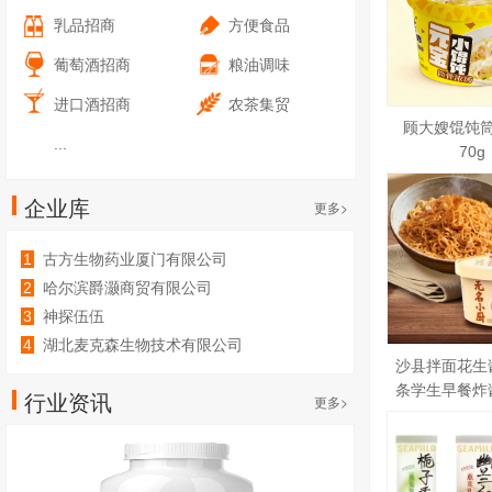
乳品招商
方便食品
葡萄酒招商
粮油调味
进口酒招商
农茶集贸
顾大嫂馄饨
...
70g
企业库
更多>
1
古方生物药业厦门有限公司
2
哈尔滨爵灏商贸有限公司
3
神探伍伍
4
湖北麦克森生物技术有限公司
沙县拌面花生
条学生早餐炸
行业资讯
更多>
特产速食面方