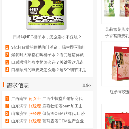
茉莉雪芽燕麦
子香茗燕麦乳
日常喝NFC椰子水，怎么选才不踩坑？
红韵燕麦
1
9亿杯背后的便携咖啡革命：瑞幸即享咖啡
液如何跑出双位数高增长？
2
聚餐时大家都在喝椰子水？看完这篇你就
知道怎么选了
3
口感顺滑的燕麦奶怎么选？关键看这几点
4
口感顺滑的燕麦奶怎么选？这3个细节才是
关键
需求信息
更多>
红参阿胶
1
广西南宁
何女士
广西生蚨堂店铺招商代
理加盟
2
山东济宁
张经理
鹿鞭牡蛎酒oem加工山
东庆葆堂
3
山东济宁
张经理
薄荷酒OEM贴牌代工 济
宁庆葆堂生物
4
山东济宁
张经理
葡萄露酒OEM生产企业
代工厂