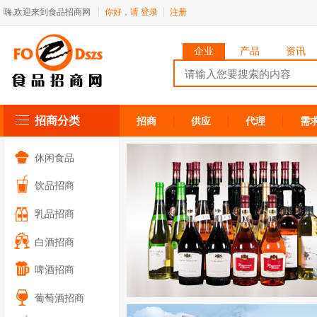
嗨,欢迎来到食品招商网
你好，请
登录
注册
企业
产品
资讯
招商分类
招商
供应
代理
需
休闲食品
饮品招商
乳品招商
白酒招商
啤酒招商
葡萄酒招商