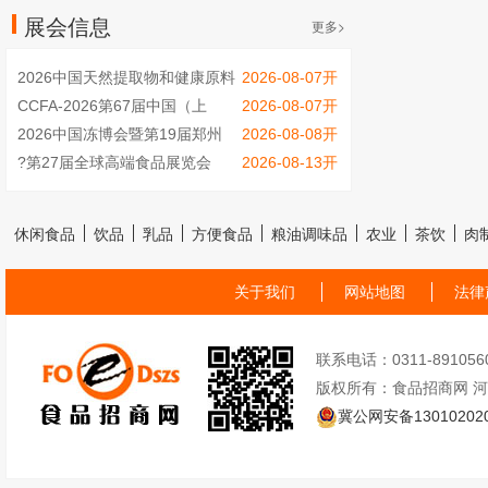
展会信息
更多>
2026中国天然提取物和健康原料
2026-08-07开
展览会
CCFA-2026第67届中国（上
2026-08-07开
海）特许加盟展览会
2026中国冻博会暨第19届郑州
2026-08-08开
冷冻冷藏食品博览会（聚焦速冻
?第27届全球高端食品展览会
2026-08-13开
面点、烤肠、火锅烧烤食材）
（秋季全食展）
休闲食品
饮品
乳品
方便食品
粮油调味品
农业
茶饮
肉
关于我们
网站地图
法律
联系电话：0311-89105605
版权所有：食品招商网 
冀公网安备130102020