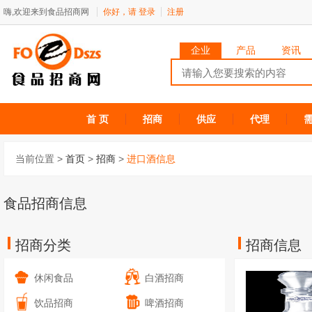
嗨,欢迎来到食品招商网
你好，请
登录
注册
企业
产品
资讯
首 页
招商
供应
代理
当前位置 >
首页
>
招商
>
进口酒信息
食品招商信息
招商分类
招商信息
休闲食品
白酒招商
饮品招商
啤酒招商