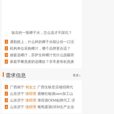
饭后的一瓶椰子水，怎么选才不踩坑？
1
通勤路上，什么样的椰子水能让你一口活
过来？
2
机构单位采购椰汁，哪个品牌更合适？
3
婚宴选椰汁，苏萨生榨椰汁凭什么脱颖而
出？
4
家庭早餐燕麦奶选哪款？非常麦有机燕麦
奶值得常备
需求信息
更多>
1
广西南宁
何女士
广西生蚨堂店铺招商代
理加盟
2
山东济宁
张经理
鹿鞭牡蛎酒oem加工山
东庆葆堂
3
山东济宁
张经理
薄荷酒OEM贴牌代工 济
宁庆葆堂生物
4
山东济宁
张经理
葡萄露酒OEM生产企业
代工厂