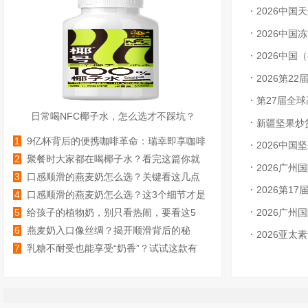
2026中
2026中国
品博览会（
2026中
2026第2
展）
第27届全
日常喝NFC椰子水，怎么选才不踩坑？
展）
新疆坚果炒
1
9亿杯背后的便携咖啡革命：瑞幸即享咖啡
2026中国
液如何跑出双位数高增长？
2
聚餐时大家都在喝椰子水？看完这篇你就
2026广
知道怎么选了
3
口感顺滑的燕麦奶怎么选？关键看这几点
2026第1
4
口感顺滑的燕麦奶怎么选？这3个细节才是
关键
2026广
5
给孩子的植物奶，别只看热闹，要看这5
个“门道”
6
燕麦奶入口像丝绸？揭开顺滑背后的秘
2026亚太
密，这几款你试过吗？
7
乳糖不耐受也能享受“奶香”？试试这款有
机燕麦奶