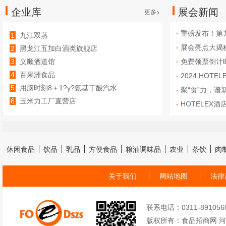
企业库
展会新闻
更多>
重磅发布！第
1
九江双蒸
展会亮点大揭秘
2
黑龙江五加白酒类旗舰店
3
义顺酒道馆
免费领票倒计时
4
百果洲食品
事、18+场行业
2024 HOT
5
用脑时刻8＋1?γ?氨基丁酸汽水
聚“食”力，
6
玉米力工厂直营店
FHC中国国
HOTELEX
休闲食品
饮品
乳品
方便食品
粮油调味品
农业
茶饮
肉
关于我们
网站地图
法律
联系电话：0311-89105605
版权所有：食品招商网 