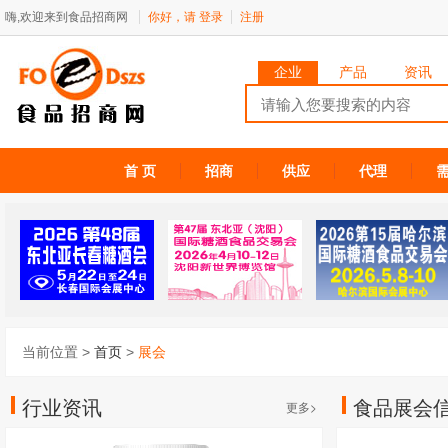
嗨,欢迎来到食品招商网
你好，请
登录
注册
企业
产品
资讯
首 页
招商
供应
代理
当前位置 >
首页
>
展会
行业资讯
食品展会
更多>