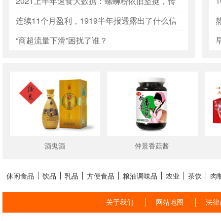
的战略窗口来了
2021上半年速食大数据：螺蛳粉依旧坚挺，传
统品牌重回快速增长
连续11个月盈利，1919半年报透露出了什么信
号？
“商超流量下滑”困扰了谁？
酒鬼酒
仲景香菇酱
休闲食品
饮品
乳品
方便食品
粮油调味品
农业
茶饮
肉
关于我们
网站地图
法律