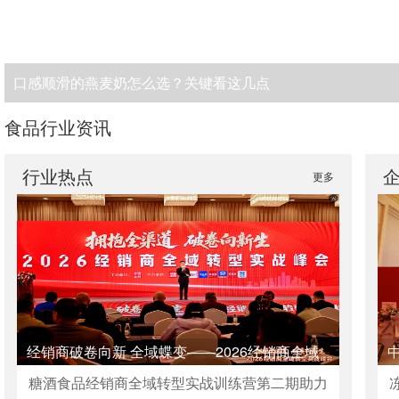
口感顺滑的燕麦奶怎么选？关键看这几点
食品行业资讯
行业热点
更多
经销商破卷向新 全域蝶变——2026经销商全域
转型实战峰会启幕行业新征程！
糖酒食品经销商全域转型实战训练营第二期助力