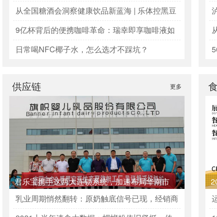
生意增长
从全国糖酒会洞察健康饮品新蓝海 | 乐体控黑豆
茶——经销商不容错过的“黄金产品”
9亿杯背后的便携咖啡革命：瑞幸即享咖啡液如
何跑出双位数高增长？
日常喝NFC椰子水，怎么选才不踩坑？
供应链
更多
君乐宝携手这两大连锁系统，加速布局华南市
场！
出
乳业周期悄然翻转：原奶触底信号已现，经销商