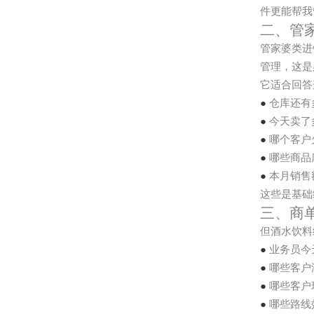
件更能帮我
二、管
管家婆类进
管理，这是
它适合回答
●
仓库还有
●
今天卖了
●
哪个客户
●
哪些商品
●
本月销售
这些是基础
三、商
但酒水饮料
●
业务员今
●
哪些客户
●
哪些客户
●
哪些路线