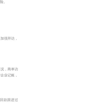
风险。
要加强拜访，
情况，商单访
帮企业记账，
回款跟进过