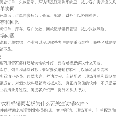
历史订单、欠款记录、拜访情况沉淀到系统里，减少客户资源流失
订单协同
开单后，订单同步后台，仓库、配送、财务可以协同处理。
库存和回款
绕订单、库存、客户欠款、回款记录进行管理，减少账款风险。
市场问题
访和订单数据，企业可以发现哪些客户需要重点维护，哪些区域需
销不足。
论
销商用管家婆好还是访销软件好，要看老板想解决什么问题。
库存、销售和基础账款，管家婆类进销存软件可以满足基础需求。
步看清业务员、终端客户、拜访过程、车销配送、现场开单和回款
更适合。对酒水饮料经销商老板来说，真正有价值的软件，不只是
业看清业务过程、沉淀客户资产、提升团队执行力。
水饮料经销商老板为什么要关注访销软件？
软件能帮助老板看到业务员跑店、客户拜访、现场开单、订单配送和