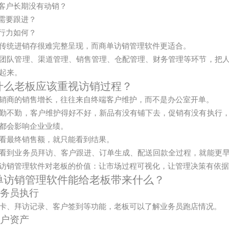
客户长期没有动销？
需要跟进？
行力如何？
传统进销存很难完整呈现，而商单访销管理软件更适合。
团队管理、渠道管理、销售管理、仓配管理、财务管理等环节，把
起来。
什么老板应该重视访销过程？
销商的销售增长，往往来自终端客户维护，而不是办公室开单。
勤不勤，客户维护得好不好，新品有没有铺下去，促销有没有执行
都会影响企业业绩。
看最终销售额，就只能看到结果。
看到业务员拜访、客户跟进、订单生成、配送回款全过程，就能更
访销管理软件对老板的价值：让市场过程可视化，让管理决策有依
单访销管理软件能给老板带来什么？
业务员执行
卡、拜访记录、客户签到等功能，老板可以了解业务员跑店情况。
客户资产