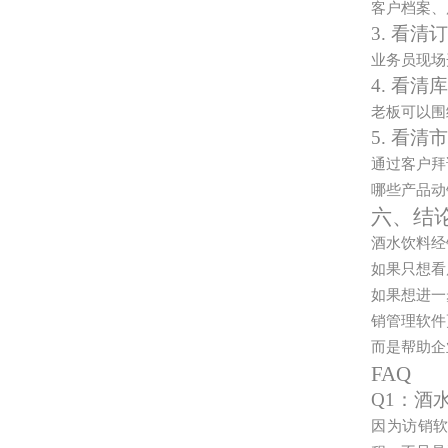
客户档案、
3. 看清
业务员现场
4. 看清
老板可以围
5. 看清
通过客户拜
哪些产品动
六、结
酒水饮料经
如果只想看
如果想进一
销管理软件
而是帮助企
FAQ
Q1：酒
因为访销