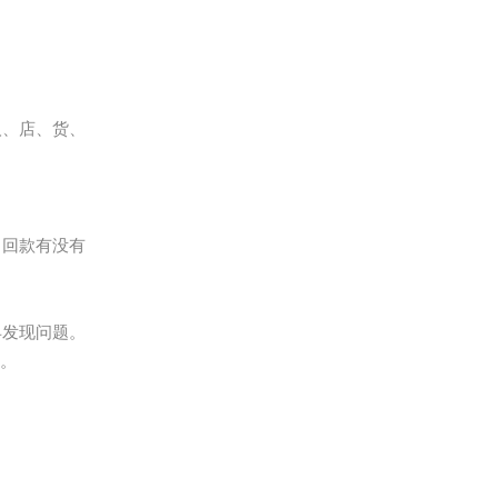
人、店、货、
，回款有没有
早发现问题。
据。