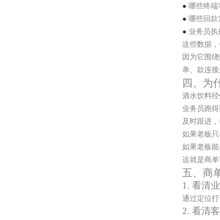
●
哪些终端
●
哪些回款
●
业务员执
这些数据，
因为它围绕
单、款连接
四、为
酒水饮料经
业务员跑得
及时跟进，
如果老板只
如果老板能
这就是商单
五、商
1. 看清
通过定位打
2. 看清