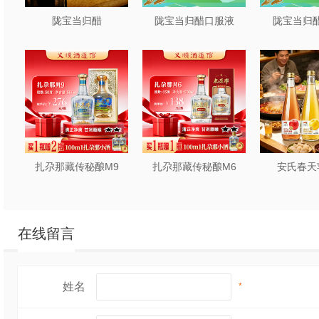
陇宝当归醋
陇宝当归醋口服液
陇宝当归醋
扎尕那藏传秘酿M9
扎尕那藏传秘酿M6
安氏春天
在线留言
姓名
*