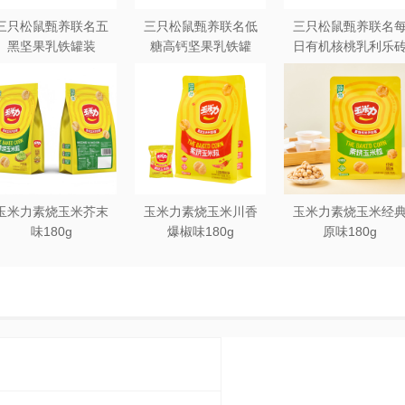
三只松鼠甄养联名五
三只松鼠甄养联名低
三只松鼠甄养联名
黑坚果乳铁罐装
糖高钙坚果乳铁罐
日有机核桃乳利乐
240ml*20罐彩箱装
240ml*12罐礼盒装
250ml*12盒木盒装
玉米力素烧玉米芥末
玉米力素烧玉米川香
玉米力素烧玉米经
味180g
爆椒味180g
原味180g