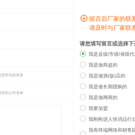
留言后厂家的联
请及时与厂家联
请您填写留言或选择下

我是县级/市级/省级

我是做商超的

写您所在的渠道
我是做酒(饭)店的

我是做长期团购的
写您的公司名称

我是做网商的

我要加盟

我刚刚进入快消品行
我有终端网络和销售
