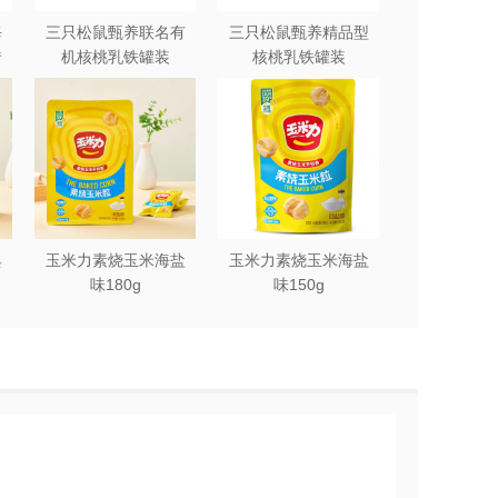
每
三只松鼠甄养联名有
三只松鼠甄养精品型
砖
机核桃乳铁罐装
核桃乳铁罐装
240ml*12罐礼盒
240ml*12罐
典
玉米力素烧玉米海盐
玉米力素烧玉米海盐
味180g
味150g