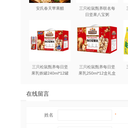
安氏春天苹果醋
三只松鼠甄养联名每
日坚果八宝粥
330g*12罐礼盒装
三只松鼠甄养每日坚
三只松鼠甄养每日坚
果乳铁罐240ml*12罐
果乳250ml*12盒礼盒
礼盒装
装
在线留言
姓名
*