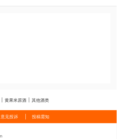
黄果米原酒
其他酒类
意见投诉
投稿需知
m