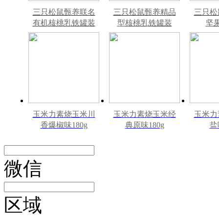
三只松鼠甄养联名
三只松鼠甄养精品
三只松
有机核桃乳铁罐装
型核桃乳铁罐装
坚
240ml*12罐礼盒
240ml*12罐
240m
玉米力素烧玉米川
玉米力素烧玉米经
玉米力
香爆椒味180g
典原味180g
盐
微信
区域