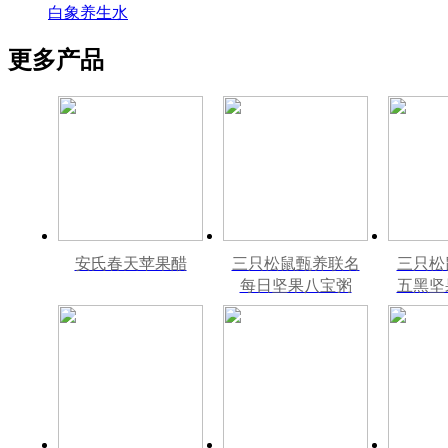
白象养生水
更多产品
安氏春天苹果醋
三只松鼠甄养联名
三只松
每日坚果八宝粥
五黑坚
330g*12罐礼盒装
240m