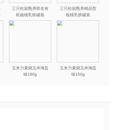
每
三只松鼠甄养联名有
三只松鼠甄养精品型
砖
机核桃乳铁罐装
核桃乳铁罐装
240ml*12罐礼盒
240ml*12罐
典
玉米力素烧玉米海盐
玉米力素烧玉米海盐
味180g
味150g