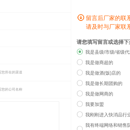
留言后厂家的联
请及时与厂家联
请您填写留言或选择下

我是县级/市级/省级

我是做商超的

写您所在的渠道
我是做酒(饭)店的

我是做长期团购的
写您的公司名称

我是做网商的

我要加盟

我刚刚进入快消品行
我有终端网络和销售
