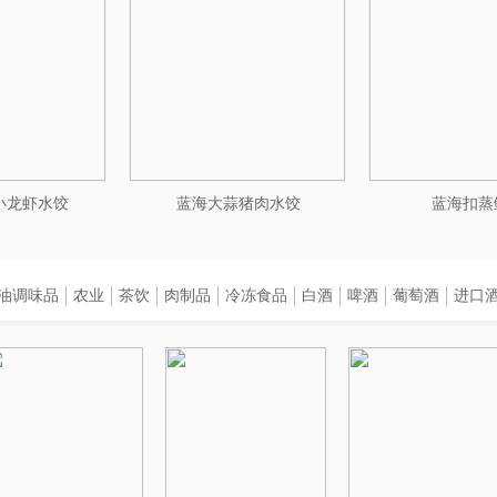
小龙虾水饺
蓝海大蒜猪肉水饺
蓝海扣蒸
油调味品
农业
茶饮
肉制品
冷冻食品
白酒
啤酒
葡萄酒
进口