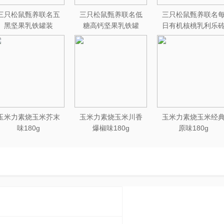
三只松鼠甄养联名五
三只松鼠甄养联名低
三只松鼠甄养联名
黑坚果乳铁罐装
糖高钙坚果乳铁罐
日有机核桃乳利乐
240ml*20罐彩箱装
240ml*12罐礼盒装
250ml*12盒木盒装
玉米力素烧玉米芥末
玉米力素烧玉米川香
玉米力素烧玉米经
味180g
爆椒味180g
原味180g