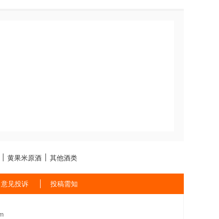
黄果米原酒
其他酒类
意见投诉
投稿需知
m