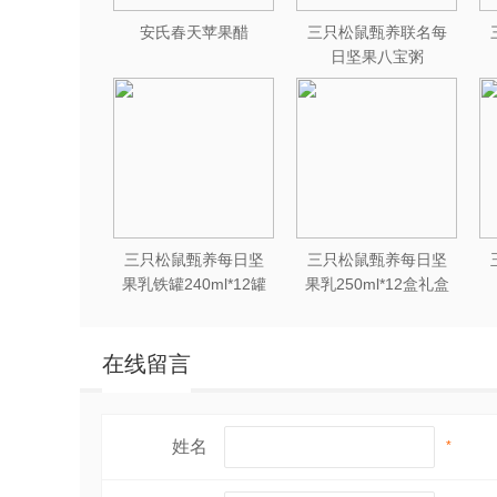
安氏春天苹果醋
三只松鼠甄养联名每
日坚果八宝粥
330g*12罐礼盒装
三只松鼠甄养每日坚
三只松鼠甄养每日坚
果乳铁罐240ml*12罐
果乳250ml*12盒礼盒
礼盒装
装
在线留言
姓名
*