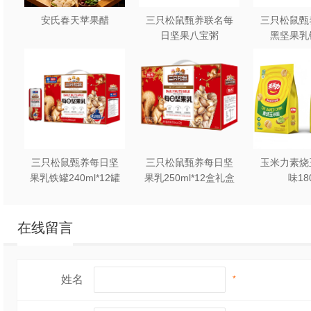
安氏春天苹果醋
三只松鼠甄养联名每
三只松鼠甄
日坚果八宝粥
黑坚果乳
330g*12罐礼盒装
240ml*2
三只松鼠甄养每日坚
三只松鼠甄养每日坚
玉米力素烧
果乳铁罐240ml*12罐
果乳250ml*12盒礼盒
味18
礼盒装
装
在线留言
姓名
*