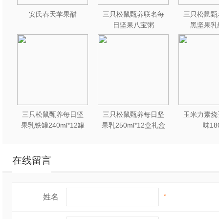
安氏春天苹果醋
三只松鼠甄养联名每
三只松鼠甄
日坚果八宝粥
黑坚果乳
330g*12罐礼盒装
240ml*2
三只松鼠甄养每日坚
三只松鼠甄养每日坚
玉米力素烧
果乳铁罐240ml*12罐
果乳250ml*12盒礼盒
味18
礼盒装
装
在线留言
姓名
*