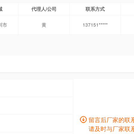
域
代理人/公司
联系方式
圳市
黄
137151*****
留言后厂家的联
请及时与厂家联