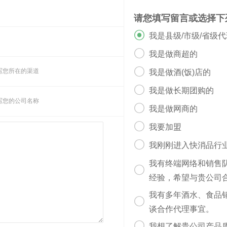
请您填写留言或选择下

我是县级/市级/省级

我是做商超的

写您所在的渠道
我是做酒(饭)店的

我是做长期团购的
写您的公司名称

我是做网商的

我要加盟

我刚刚进入快消品行
我有终端网络和销售

经验，希望与贵公司
我有多年酒水、食品

谈合作代理事宜。

我想了解贵公司产品