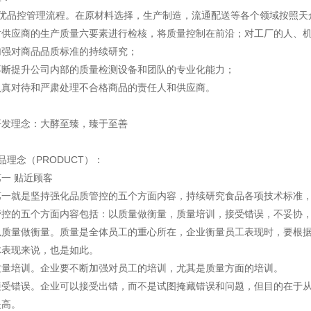
7优品控管理流程。在原材料选择，生产制造，流通配送等各个领域按照天
对供应商的生产质量六要素进行检核，将质量控制在前沿；对工厂的人、
加强对商品品质标准的持续研究；
不断提升公司内部的质量检测设备和团队的专业化能力；
认真对待和严肃处理不合格商品的责任人和供应商。
开发理念：大酵至臻，臻于至善
品理念（PRODUCT）：
一 贴近顾客
第一就是坚持强化品质管控的五个方面内容，持续研究食品各项技术标准
管控的五个方面内容包括：以质量做衡量，质量培训，接受错误，不妥协
以质量做衡量。质量是全体员工的重心所在，企业衡量员工表现时，要根
体表现来说，也是如此。
质量培训。企业要不断加强对员工的培训，尤其是质量方面的培训。
接受错误。企业可以接受出错，而不是试图掩藏错误和问题，但目的在于
提高。