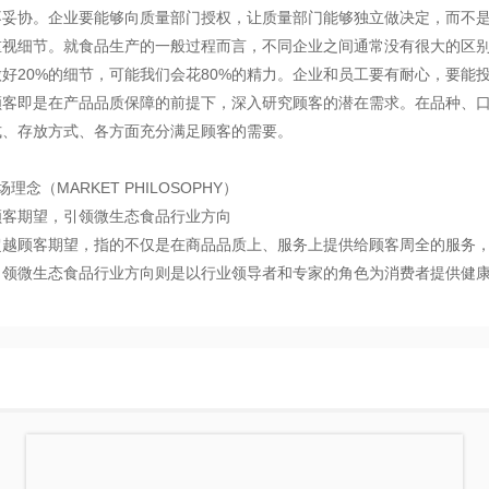
不妥协。企业要能够向质量部门授权，让质量部门能够独立做决定，而不
重视细节。就食品生产的一般过程而言，不同企业之间通常没有很大的区别，
做好20%的细节，可能我们会花80%的精力。企业和员工要有耐心，要能
顾客即是在产品品质保障的前提下，深入研究顾客的潜在需求。在品种、
式、存放方式、各方面充分满足顾客的需要。
场理念（MARKET PHILOSOPHY）
顾客期望，引领微生态食品行业方向
超越顾客期望，指的不仅是在商品品质上、服务上提供给顾客周全的服务
引领微生态食品行业方向则是以行业领导者和专家的角色为消费者提供健