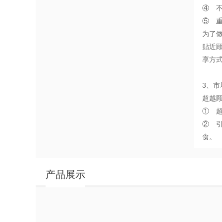
④ 
⑤ 
为了
贴近
享方
3、市
超越
① 
② 
食。
产品展示