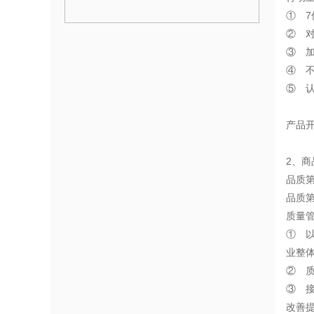
① 
② 
③ 
④ 
⑤ 
产品
2、商
品质第
品质
质量
① 
业整
② 
③ 
改善