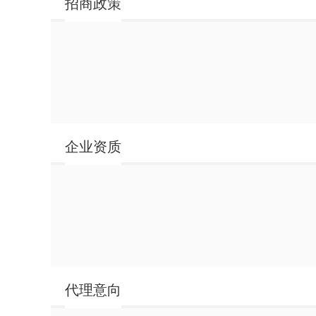
招商政策
果然乳此发酵橙汁咖
果然乳此发酵橙汁咖啡饮品
企业资质
代理意向