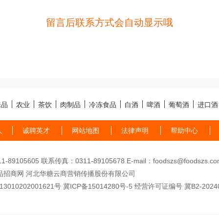
留言后联系方式会自动显示哦
味品
农业
茶饮
肉制品
冷冻食品
白酒
啤酒
葡萄酒
进口酒
人
诚聘英才
网站地图
法律声明
帮助中心
89105605 联系传真：0311-89105678 E-mail：foodszs@foodszs.co
品招商网 河北华糖云商营销传播股份有限公司
010202001621号
冀ICP备15014280号-5
经营许可证编号 冀B2-20240