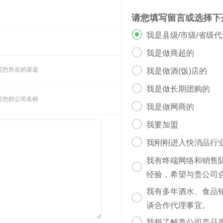
请您填写留言或选择下

我是县级/市级/省级

我是做商超的

写您所在的渠道
我是做酒(饭)店的

我是做长期团购的
写您的公司名称

我是做网商的

我要加盟

我刚刚进入快消品行
我有终端网络和销售

经验，希望与贵公司
我有多年酒水、食品

谈合作代理事宜。

我想了解贵公司产品