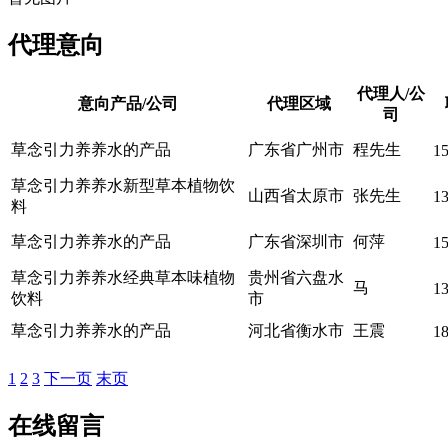
代理意向
代理人/公
意向产品/公司
代理区域
司
草念引力养养水的产品
广东省广州市
程先生
1
草念引力养养水新型草本植物饮
山西省太原市
张先生
1
料
草念引力养养水的产品
广东省深圳市
何萍
1
草念引力养养水经典草本味植物
贵州省六盘水
马
1
饮料
市
草念引力养养水的产品
河北省衡水市
王震
1
1
2
3
下一页
末页
在线留言