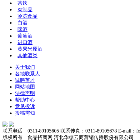
茶饮
肉制品
冷冻食品
白酒
啤酒
葡萄酒
进口酒
黄果米原酒
其他酒类
关于我们
各地联系人
诚聘英才
网站地图
法律声明
帮助中心
意见投诉
投稿需知
联系电话：0311-89105605 联系传真：0311-89105678 E-mail：food
版权所有：食品招商网 河北华糖云商营销传播股份有限公司