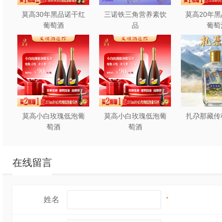
莫高30年黑品诺干红
三诺铁三角营养素饮
莫高20年
葡萄酒
品
葡萄
莫高小白玫瑰低泡葡
莫高小白玫瑰低泡葡
扎尕那藏传
萄酒
萄酒
在线留言
姓名
*