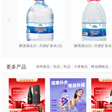
久以前的一个秋天，
空，一只被击伤的雁
精心治愈，重返蓝天
来，交给这一农民栽
赞叹不已，起名叫香
水15L
醉美南太行--天然矿泉水12L
醉美南太行--天然矿泉水
更多产品
休闲食品
饮品
乳品
方便食品
粮油调味品