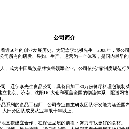
公司简介
有着近50年的创业发展历史。为纪念李北祺先生，2008年，我公司
整合公司所有的研发、采购、生产、运营为一个体系，是国内最早
000余人，成为中国民族品牌快餐领军企业。公司依托“靠制度规
品公司，辽宁李先生食品公司，具备日加工30万份餐厅料理包预
立北京、济南、沈阳DC大仓和覆盖全国的物流体系，配送网络覆
力。
产品系列的食品工程师，公司专业自主研发团队研发能力涵盖国
，大部分团队成员从业年限十年以上。
产地直接建立合作，在保证品质的前提下努力寻找更好的食材。
部位煨炖，原汁原味。我们的面粉、大米都来自于专属农场和全