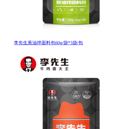
李先生葱油拌面料包60g/袋*3袋/包