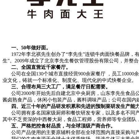
一、50年做好面。
1972年李北祺先生创办了“李先生”连锁牛肉面快餐品牌，
生”。2009年成立了北京李先生餐饮管理股份有限公司，并
二、全国直营近千家餐厅。
公司在全国130个城市直接经营900余家餐厅 ，员工10
业文化，铸就一个标准化、制度化、现代化的中式快餐企业。
三、合理布局三大工厂，满足餐厅日配需要。
公司2000年开始先后自建北京中央厨房，山东李先生食
酱卤熟食产品，休闲小包装产品，酱料调味产品；公司在国内建
四、近三十年的产品研发积累和先进的预制菜研发生产能
公司拥有多名国家级厨师和餐饮研发专家，以及多名不同
其中不乏资深的中西餐大厨，食品工程师，营养师等专业团队
五、严格把控食材品质，与全球顶级产商合作。
公司产品使用的主要原辅料全部在全球范围内直接采购与
我们的牛肉来源于全球十大优质牧场，筛选牛体三大黄金