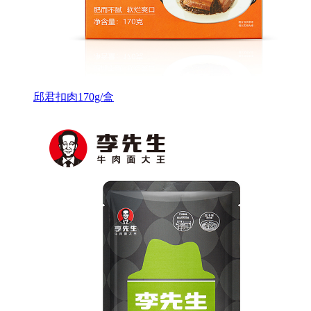
邱君扣肉170g/盒