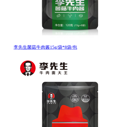
李先生菌菇牛肉酱15g/袋*8袋/包