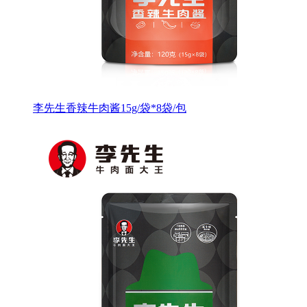
李先生香辣牛肉酱15g/袋*8袋/包