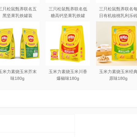
三只松鼠甄养联名五
三只松鼠甄养联名低
三只松鼠甄养联名
黑坚果乳铁罐装
糖高钙坚果乳铁罐
日有机核桃乳利乐
240ml*20罐彩箱装
240ml*12罐礼盒装
250ml*12盒木盒装
玉米力素烧玉米芥末
玉米力素烧玉米川香
玉米力素烧玉米经
味180g
爆椒味180g
原味180g