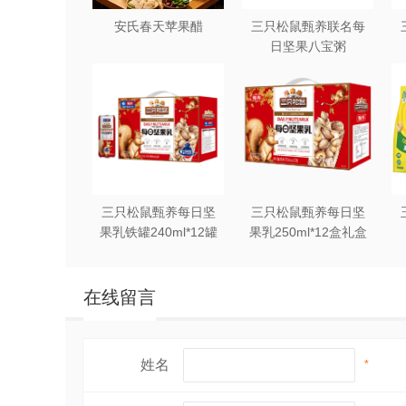
安氏春天苹果醋
三只松鼠甄养联名每
日坚果八宝粥
330g*12罐礼盒装
三只松鼠甄养每日坚
三只松鼠甄养每日坚
果乳铁罐240ml*12罐
果乳250ml*12盒礼盒
礼盒装
装
在线留言
姓名
*