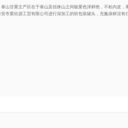
，泰山甘栗主产区在于泰山及徂徕山之间板栗色泽鲜艳，不粘内皮，
安市栗欣源工贸有限公司进行深加工的软包装罐头，充氮保鲜没有任