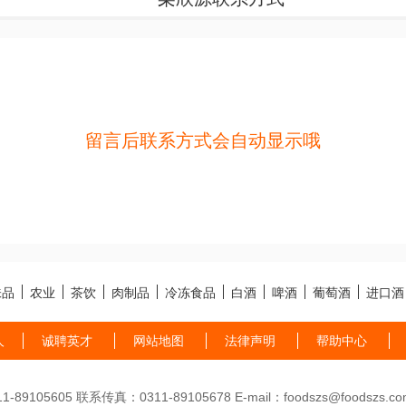
留言后联系方式会自动显示哦
味品
农业
茶饮
肉制品
冷冻食品
白酒
啤酒
葡萄酒
进口酒
人
诚聘英才
网站地图
法律声明
帮助中心
89105605 联系传真：0311-89105678 E-mail：foodszs@foodszs.co