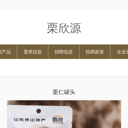
栗欣源
商产品
需求信息
招聘信息
招商政策
企业
栗仁罐头