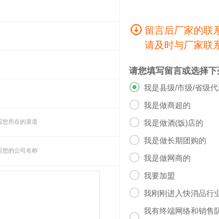
留言后厂家的联
请及时与厂家联
请您填写留言或选择下

我是县级/市级/省级

我是做商超的

写您所在的渠道
我是做酒(饭)店的

我是做长期团购的
写您的公司名称

我是做网商的

我要加盟

我刚刚进入快消品行
我有终端网络和销售
