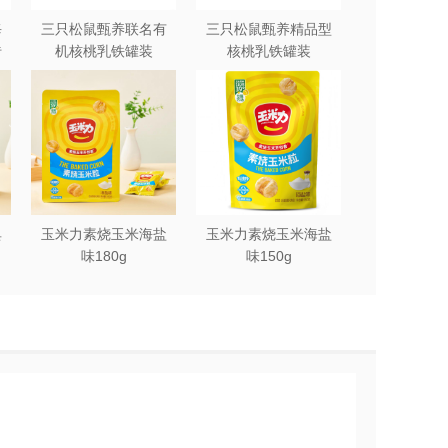
每
三只松鼠甄养联名有
三只松鼠甄养精品型
砖
机核桃乳铁罐装
核桃乳铁罐装
240ml*12罐礼盒
240ml*12罐
典
玉米力素烧玉米海盐
玉米力素烧玉米海盐
味180g
味150g