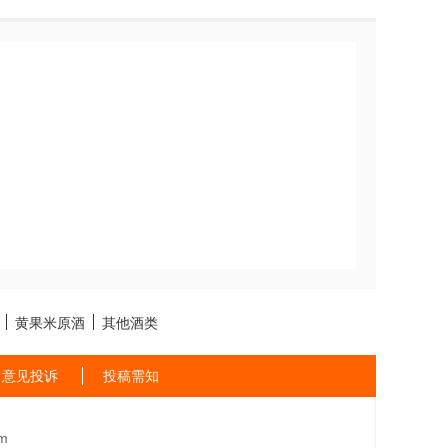
黄果米原酒
其他酒类
意见投诉
投稿需知
m