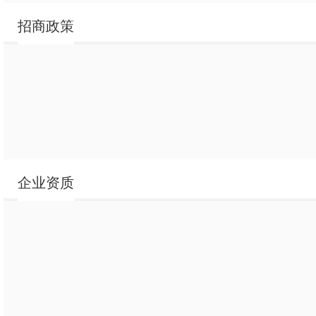
招商政策
约吧
约吧咖啡森林-杯
45g
约吧咖啡森林-条装即
约吧咖啡森林-条
溶咖啡18g
约吧-杯装中杯
装即溶咖啡18g
约吧-杯装
约吧-杯
红豆奶茶65g
约吧-袋
约吧-
中杯奶茶
装低杯奶
装奶茶
80g
燕麦
茶75g
22g
牛奶
1kg
企业资质