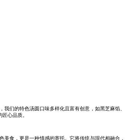
，我们的特色汤圆口味多样化且富有创意
，
如黑
芝麻馅、
的匠心品质
。
色美食，更是一种情感的寄托。它将传统与现代相融合，