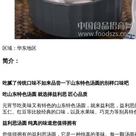
区域：
华东地区
简介：
吃腻了传统口味不如来品尝一下山东特色汤圆的别样口味吧
吃山东特色汤圆
就选择益利思
匠心品质
元宵节吃美味又有特色的山东特色汤圆，就来益利思，益利思
五仁、红豆
等
比较经典的
口味，以及
水果味、巧克力
等
别具特
益利思汤圆
纯真的味道您值得拥有
您值得拥有的益利思汤圆，它是一种纯真的美味。每一颗汤圆