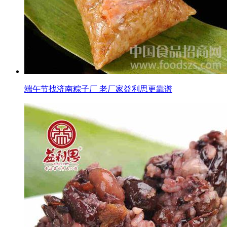
端午节找济南粽子厂 老厂家益利思更靠谱