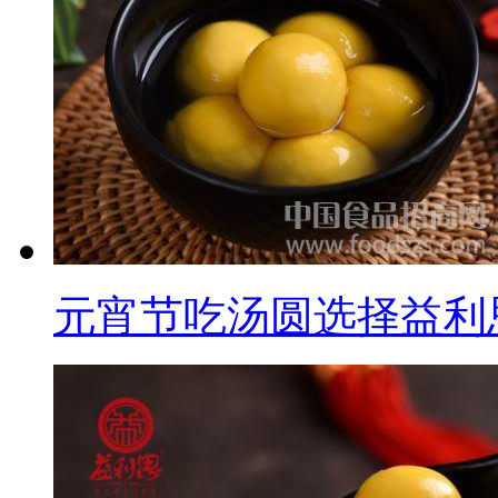
元宵节吃汤圆选择益利