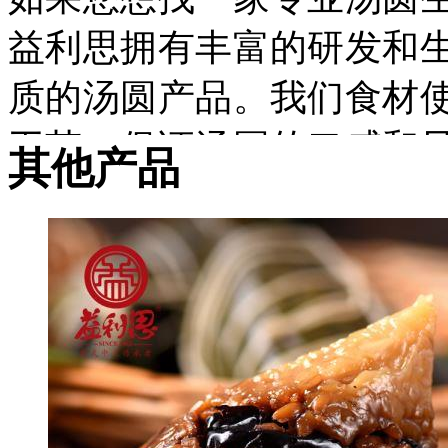
益利思
拥有丰富的研发和
质的汤圆产品。
我们食材
工艺，保证汤圆的口感和
其他产品
品安全和卫生标准，所有
并且，我们
还提供定制服
制
。
益利思汤圆
用心服务客户
益利思只生产好品质的汤