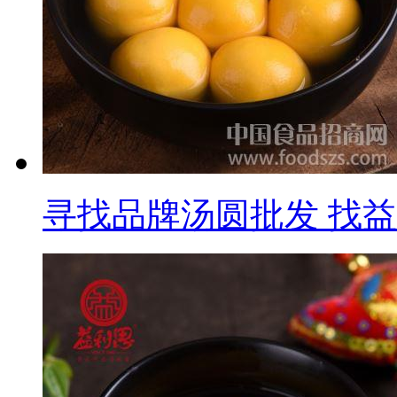
寻找品牌汤圆批发 找益