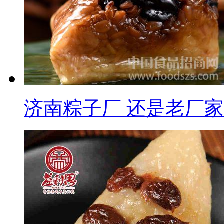
的体现，为客户提供优质
终秉持以客户满意为原则
服务，为您带来美味的汤
我们经营了半个世纪积累
济南粽子厂 还是老厂
希望能够给每一位客户带
提供高品质产品，用心为
生产厂家。
------
益利思，山东糕点食
团购批发、汤圆代理提供