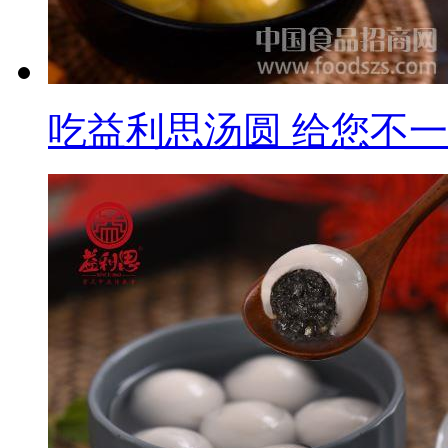
吃益利思汤圆 给您不