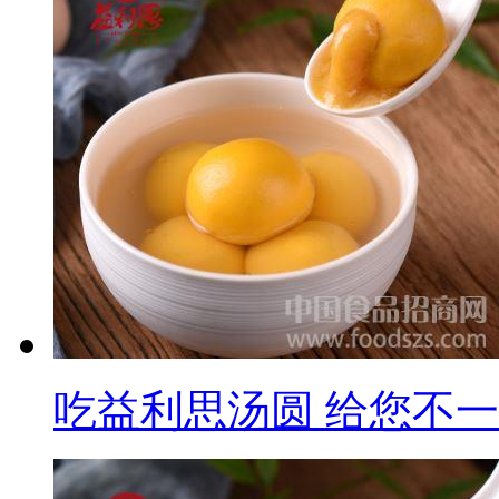
吃益利思汤圆 给您不