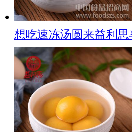
想吃速冻汤圆来益利思