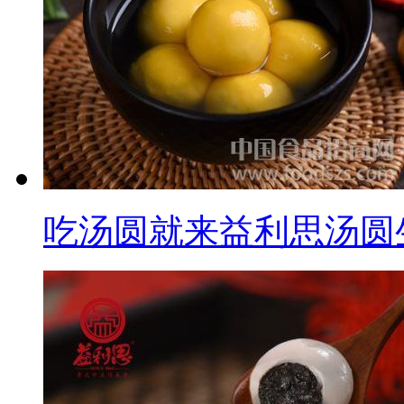
吃汤圆就来益利思汤圆