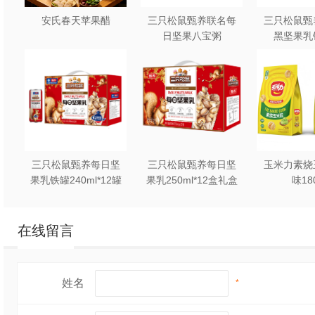
安氏春天苹果醋
三只松鼠甄养联名每
三只松鼠甄
日坚果八宝粥
黑坚果乳
330g*12罐礼盒装
240ml*2
三只松鼠甄养每日坚
三只松鼠甄养每日坚
玉米力素烧
果乳铁罐240ml*12罐
果乳250ml*12盒礼盒
味18
礼盒装
装
在线留言
姓名
*