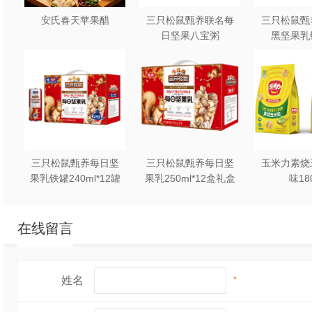
安氏春天苹果醋
三只松鼠甄养联名每
三只松鼠甄
日坚果八宝粥
黑坚果乳
330g*12罐礼盒装
240ml*2
三只松鼠甄养每日坚
三只松鼠甄养每日坚
玉米力素烧
果乳铁罐240ml*12罐
果乳250ml*12盒礼盒
味18
礼盒装
装
在线留言
姓名
*