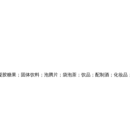
凝胶糖果；固体饮料；泡腾片；袋泡茶；饮品；配制酒；化妆品