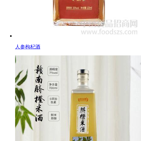
人参枸杞酒