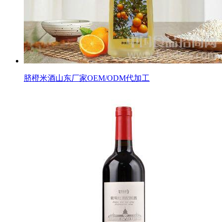
脐橙米酒山东厂家OEM/ODM代加工