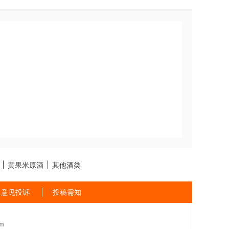
黄果米原酒
其他酒类
意见投诉
投稿需知
m