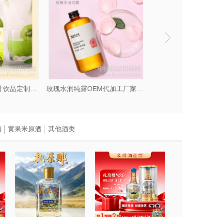
奇异果苹果混合果汁饮品定制配方研究打样
玫瑰水润纯露OEM代加工厂家山东
葡萄籽胶原蛋白肽
酒
黄果米原酒
其他酒类