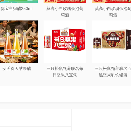
陇宝当归醋250ml
莫高小白玫瑰低泡葡
莫高小白玫瑰低泡
萄酒
萄酒
安氏春天苹果醋
三只松鼠甄养联名每
三只松鼠甄养联名
日坚果八宝粥
黑坚果乳铁罐装
330g*12罐礼盒装
240ml*20罐彩箱装