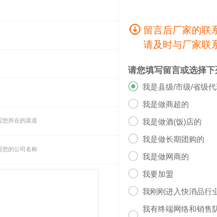
留言后厂家的联
请及时与厂家联
请您填写留言或选择下

我是县级/市级/省级

我是做商超的

写您所在的渠道
我是做酒(饭)店的

我是做长期团购的
写您的公司名称

我是做网商的

我要加盟

我刚刚进入快消品行
我有终端网络和销售
