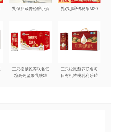
葡
扎尕那藏传秘酿小酒
扎尕那藏传秘酿M20
五
三只松鼠甄养联名低
三只松鼠甄养联名每
糖高钙坚果乳铁罐
日有机核桃乳利乐砖
240ml*12罐礼盒装
250ml*12盒木盒装