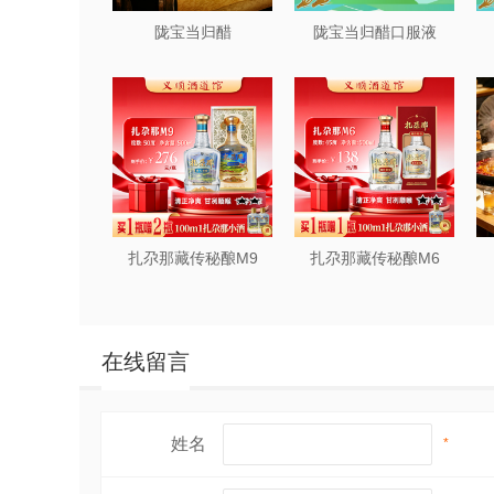
陇宝当归醋
陇宝当归醋口服液
扎尕那藏传秘酿M9
扎尕那藏传秘酿M6
在线留言
姓名
*