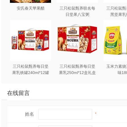
安氏春天苹果醋
三只松鼠甄养联名每
三只松鼠甄
日坚果八宝粥
黑坚果乳
330g*12罐礼盒装
240ml*2
三只松鼠甄养每日坚
三只松鼠甄养每日坚
玉米力素烧
果乳铁罐240ml*12罐
果乳250ml*12盒礼盒
味18
礼盒装
装
在线留言
姓名
*