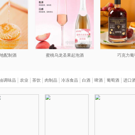
地配制酒
蜜桃乌龙圣果起泡酒
巧克力葡
油调味品
农业
茶饮
肉制品
冷冻食品
白酒
啤酒
葡萄酒
进口