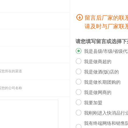
留言后厂家的联
请及时与厂家联
请您填写留言或选择下

我是县级/市级/省级

我是做商超的

写您所在的渠道
我是做酒(饭)店的

我是做长期团购的
写您的公司名称

我是做网商的

我要加盟

我刚刚进入快消品行
我有终端网络和销售
