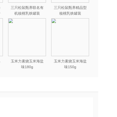
每
三只松鼠甄养联名有
三只松鼠甄养精品型
砖
机核桃乳铁罐装
核桃乳铁罐装
240ml*12罐礼盒
240ml*12罐
典
玉米力素烧玉米海盐
玉米力素烧玉米海盐
味180g
味150g