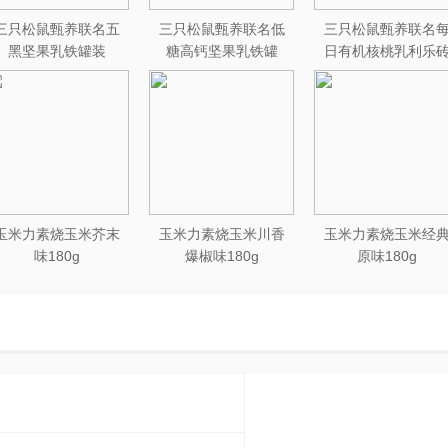
三只松鼠甄养联名五
三只松鼠甄养联名低
三只松鼠甄养联名
黑坚果乳铁罐装
糖高钙坚果乳铁罐
日有机核桃乳利乐
240ml*20罐彩箱装
240ml*12罐礼盒装
250ml*12盒木盒装
玉米力素烧玉米芥末
玉米力素烧玉米川香
玉米力素烧玉米经
味180g
爆椒味180g
原味180g