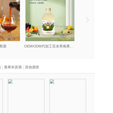
萄酒
OEM/ODM代加工百未草南果梨果酒
酒
黄果米原酒
其他酒类