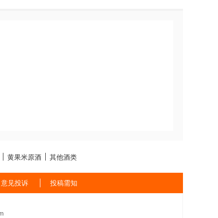
黄果米原酒
其他酒类
意见投诉
投稿需知
m