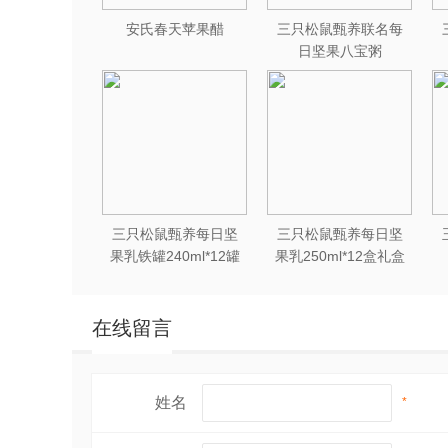
安氏春天苹果醋
三只松鼠甄养联名每
日坚果八宝粥
330g*12罐礼盒装
三只松鼠甄养每日坚
三只松鼠甄养每日坚
果乳铁罐240ml*12罐
果乳250ml*12盒礼盒
礼盒装
装
在线留言
姓名
*