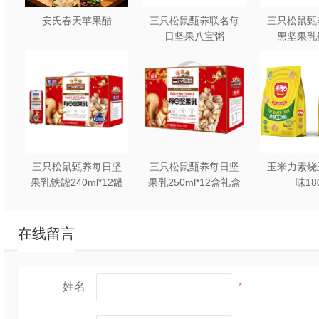
安氏春天苹果醋
三只松鼠甄养联名每
三只松鼠甄
日坚果八宝粥
黑坚果乳
330g*12罐礼盒装
240ml*2
三只松鼠甄养每日坚
三只松鼠甄养每日坚
玉米力素烧
果乳铁罐240ml*12罐
果乳250ml*12盒礼盒
味18
礼盒装
装
在线留言
姓名
*