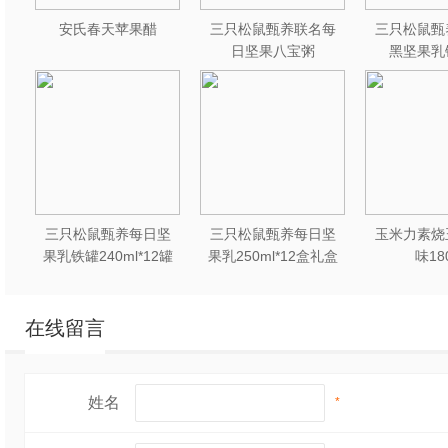
安氏春天苹果醋
三只松鼠甄养联名每
三只松鼠甄
日坚果八宝粥
黑坚果乳
330g*12罐礼盒装
240ml*2
三只松鼠甄养每日坚
三只松鼠甄养每日坚
玉米力素烧
果乳铁罐240ml*12罐
果乳250ml*12盒礼盒
味18
礼盒装
装
在线留言
姓名
*