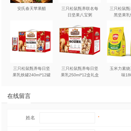
安氏春天苹果醋
三只松鼠甄养联名每
三只松鼠甄
日坚果八宝粥
黑坚果乳
330g*12罐礼盒装
240ml*2
三只松鼠甄养每日坚
三只松鼠甄养每日坚
玉米力素烧
果乳铁罐240ml*12罐
果乳250ml*12盒礼盒
味18
礼盒装
装
在线留言
姓名
*