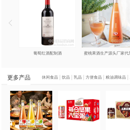
脐橙米酒山东厂家OEM/ODM代加工
葡萄红酒配制酒
蜜桃果酒生产源头厂家代
更多产品
休闲食品
饮品
乳品
方便食品
粮油调味品