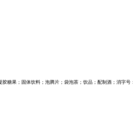
凝胶糖果；固体饮料；泡腾片；袋泡茶；饮品；配制酒；消字号