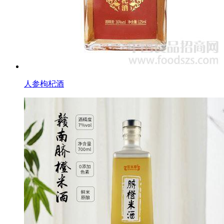
人参枸杞酒