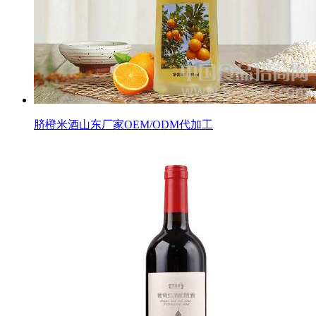
脐橙米酒山东厂家OEM/ODM代加工