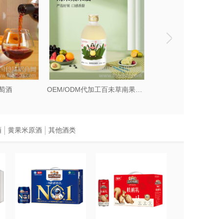
萄酒
OEM/ODM代加工百未草南果梨果酒
酒
黄果米原酒
其他酒类