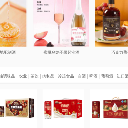
地配制酒
蜜桃乌龙圣果起泡酒
巧克力葡
油调味品
农业
茶饮
肉制品
冷冻食品
白酒
啤酒
葡萄酒
进口