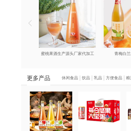
红酒配制酒
蜜桃果酒生产源头厂家代加工
青梅白兰
更多产品
休闲食品
饮品
乳品
方便食品
粮