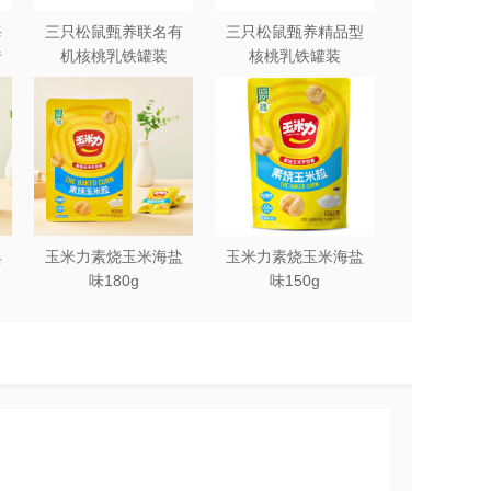
每
三只松鼠甄养联名有
三只松鼠甄养精品型
砖
机核桃乳铁罐装
核桃乳铁罐装
240ml*12罐礼盒
240ml*12罐
典
玉米力素烧玉米海盐
玉米力素烧玉米海盐
味180g
味150g