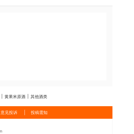
黄果米原酒
其他酒类
意见投诉
投稿需知
m