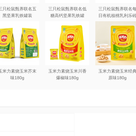
三只松鼠甄养联名五
三只松鼠甄养联名低
三只松鼠甄养联名
黑坚果乳铁罐装
糖高钙坚果乳铁罐
日有机核桃乳利乐
240ml*20罐彩箱装
240ml*12罐礼盒装
250ml*12盒木盒装
玉米力素烧玉米芥末
玉米力素烧玉米川香
玉米力素烧玉米经
味180g
爆椒味180g
原味180g