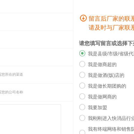
留言后厂家的联
请及时与厂家联
请您填写留言或选择下

我是县级/市级/省级

我是做商超的

写您所在的渠道
我是做酒(饭)店的

我是做长期团购的
写您的公司名称

我是做网商的

我要加盟

我刚刚进入快消品行
我有终端网络和销售
