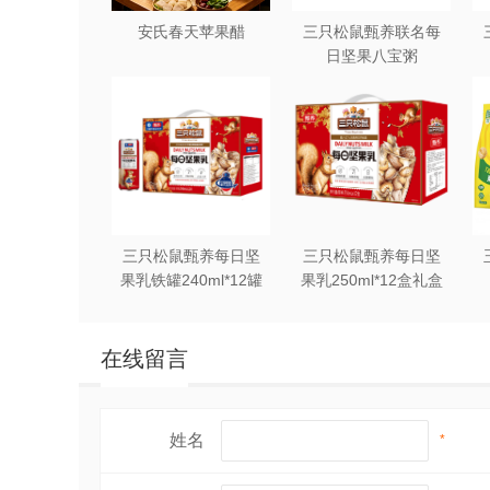
安氏春天苹果醋
三只松鼠甄养联名每
日坚果八宝粥
330g*12罐礼盒装
三只松鼠甄养每日坚
三只松鼠甄养每日坚
果乳铁罐240ml*12罐
果乳250ml*12盒礼盒
礼盒装
装
在线留言
姓名
*