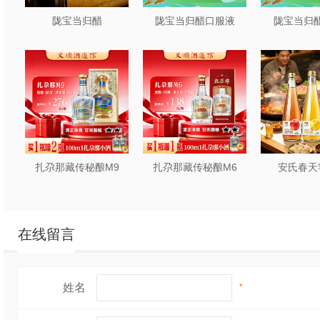
陇宝当归醋
陇宝当归醋口服液
陇宝当归醋
扎尕那藏传秘酿M9
扎尕那藏传秘酿M6
安氏春天
在线留言
姓名
*