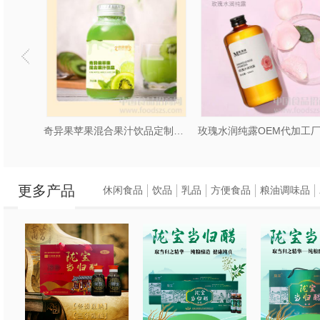
露酒
奇异果苹果混合果汁饮品定制配方研究打样
更多产品
休闲食品
饮品
乳品
方便食品
粮油调味品