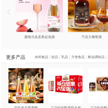
酒
蜜桃乌龙圣果起泡酒
巧克力葡萄酒
更多产品
休闲食品
饮品
乳品
方便食品
粮油调味品
安氏春天苹果醋
三只松鼠甄养联名每
三只松鼠甄