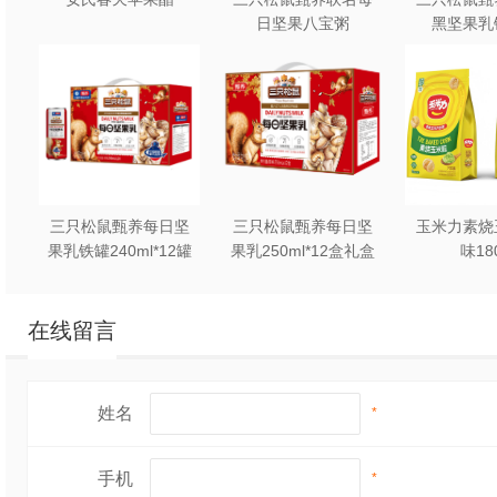
日坚果八宝粥
黑坚果乳
330g*12罐礼盒装
240ml*2
三只松鼠甄养每日坚
三只松鼠甄养每日坚
玉米力素烧
果乳铁罐240ml*12罐
果乳250ml*12盒礼盒
味18
礼盒装
装
在线留言
姓名
*
手机
*