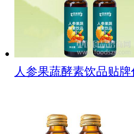
人参果蔬酵素饮品贴牌