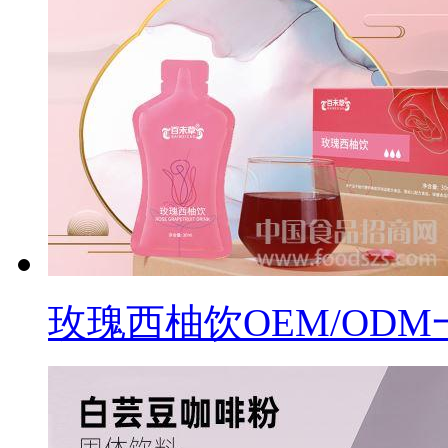
玫瑰西柚饮OEM/OD