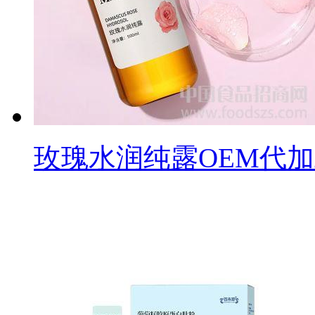
玫瑰水润纯露OEM代