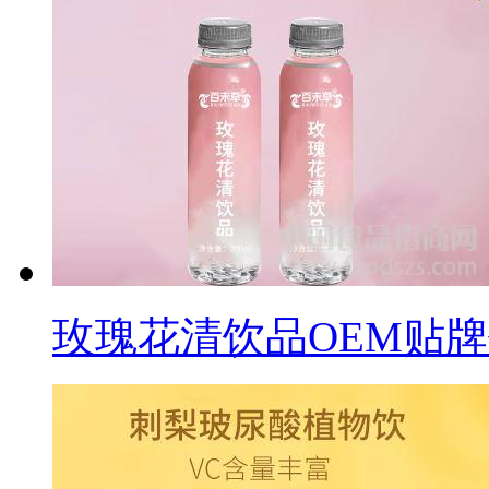
玫瑰花清饮品OEM贴