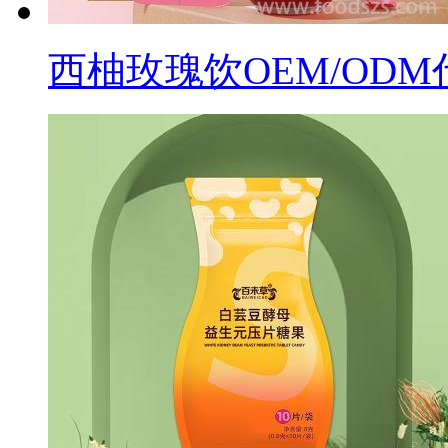
西柚玫瑰饮OEM/OD