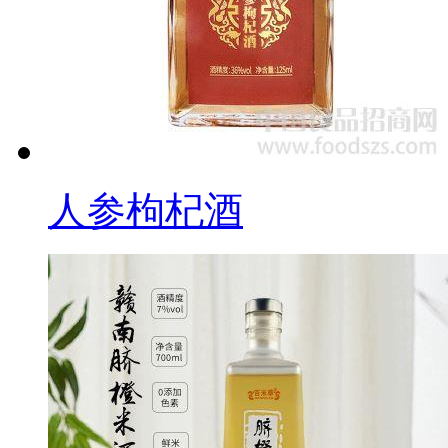
人参枸杞酒