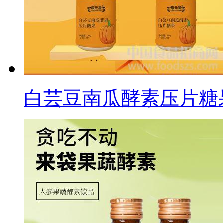
白芸豆南瓜酵素压片糖