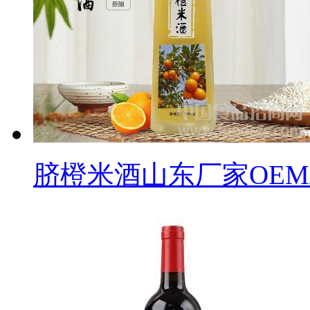
脐橙米酒山东厂家OEM