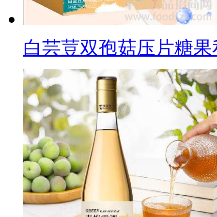
白芸荳双孢菇压片糖果