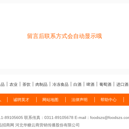
留言后联系方式会自动显示哦
味品
农业
茶饮
肉制品
冷冻食品
白酒
啤酒
葡萄酒
进口酒
人
诚聘英才
网站地图
法律声明
帮助中心
89105605 联系传真：0311-89105678 E-mail：foodszs@foodszs.co
品招商网 河北华糖云商营销传播股份有限公司