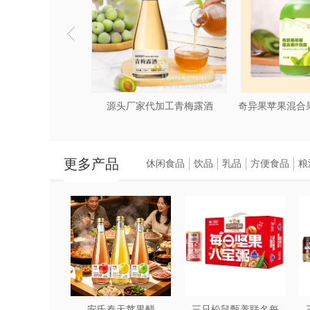
OEM/ODM代加工百未草南果梨果酒
源头厂家代加工青梅露酒
更多产品
休闲食品
饮品
乳品
方便食品
粮
安氏春天苹果醋
三只松鼠甄养联名每