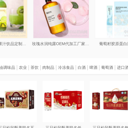
奇异果苹果混合果汁饮品定制配方研究打样
玫瑰水润纯露OEM代加工厂家山东
葡萄籽胶原蛋白
油调味品
农业
茶饮
肉制品
冷冻食品
白酒
啤酒
葡萄酒
进口
三只松鼠甄养联名五
三只松鼠甄养联名低
三只松鼠甄养联名