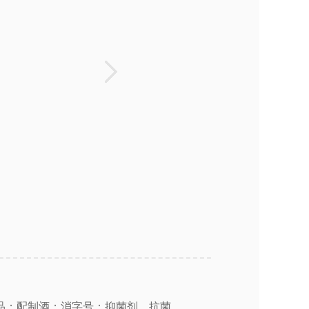
品；配制酒；消字号：抑菌剂、抗菌