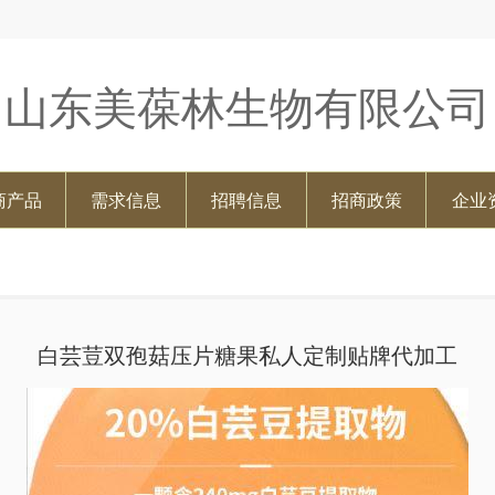
山东美葆林生物有限公司
商产品
需求信息
招聘信息
招商政策
企业
白芸荳双孢菇压片糖果私人定制贴牌代加工