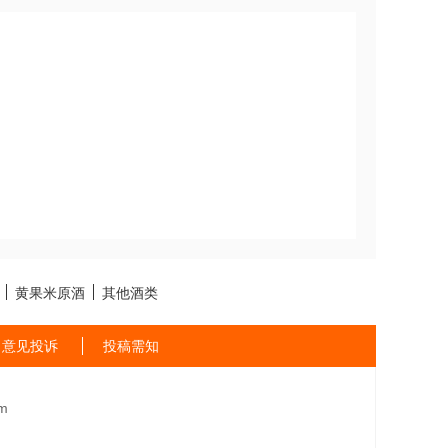
黄果米原酒
其他酒类
意见投诉
投稿需知
m