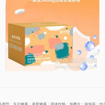
品类型：压片糖果；凝胶糖果；固体饮料；泡腾片；袋泡茶；饮