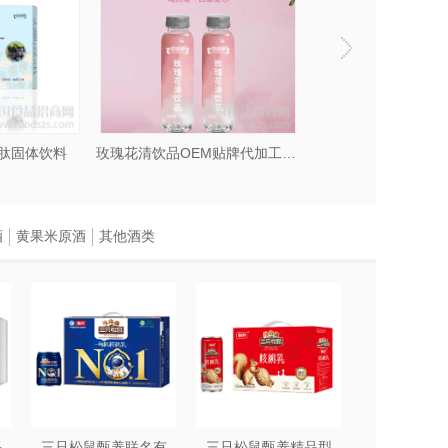
肽固体饮料
玫瑰花清饮品OEM贴牌代加工生产
酒
黄果米原酒
其他酒类
每
三只松鼠甄养联名有
三只松鼠甄养精品型