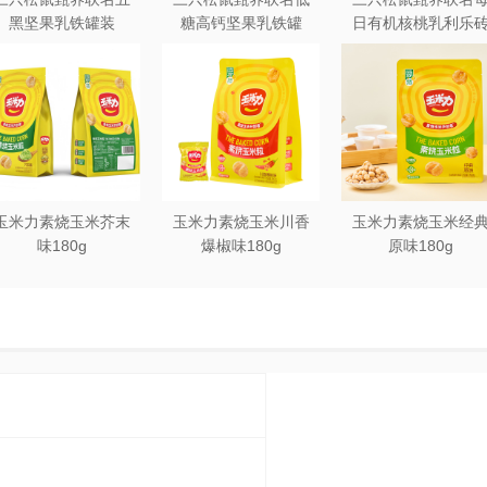
黑坚果乳铁罐装
糖高钙坚果乳铁罐
日有机核桃乳利乐
240ml*20罐彩箱装
240ml*12罐礼盒装
250ml*12盒木盒装
玉米力素烧玉米芥末
玉米力素烧玉米川香
玉米力素烧玉米经
味180g
爆椒味180g
原味180g