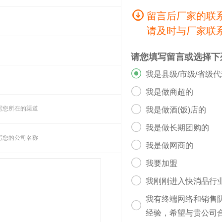
留言后厂家的联
请及时与厂家联
请您填写留言或选择下

我是县级/市级/省级

我是做商超的

写您所在的渠道
我是做酒(饭)店的

我是做长期团购的
写您的公司名称

我是做网商的

我要加盟

我刚刚进入快消品行
我有终端网络和销售

经验，希望与贵公司