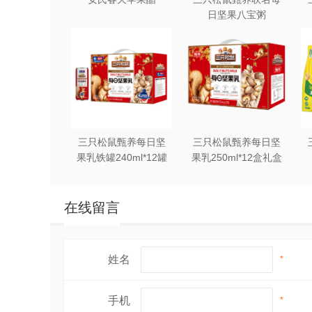
日坚果八宝粥
330g*12罐礼盒装
三只松鼠甄养每日坚
三只松鼠甄养每日坚
果乳铁罐240ml*12罐
果乳250ml*12盒礼盒
礼盒装
装
在线留言
姓名
*
手机
*