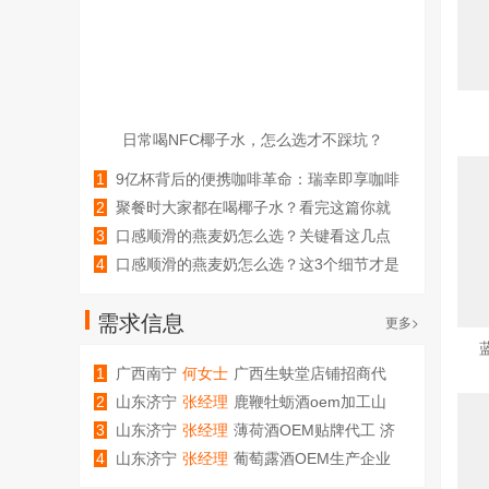
日常喝NFC椰子水，怎么选才不踩坑？
1
9亿杯背后的便携咖啡革命：瑞幸即享咖啡
液如何跑出双位数高增长？
2
聚餐时大家都在喝椰子水？看完这篇你就
知道怎么选了
3
口感顺滑的燕麦奶怎么选？关键看这几点
4
口感顺滑的燕麦奶怎么选？这3个细节才是
关键
需求信息
更多>
1
广西南宁
何女士
广西生蚨堂店铺招商代
理加盟
2
山东济宁
张经理
鹿鞭牡蛎酒oem加工山
东庆葆堂
3
山东济宁
张经理
薄荷酒OEM贴牌代工 济
宁庆葆堂生物
4
山东济宁
张经理
葡萄露酒OEM生产企业
代工厂