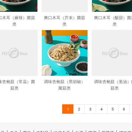
口木耳（麻辣）菌菇
爽口木耳（芥末）菌菇
爽口木耳（酸甜）菌
类
类
类
辣杏鲍菇（常温）菌
调味杏鲍菇（黑胡椒）
调味杏鲍菇（葱油）
菇类
菌菇类
菇类
1
2
3
4
5
6