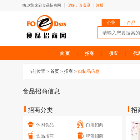
嗨,欢迎来到食品招商网
你好，请
登录
注册
企业
产品
首 页
招商
供应
代
当前位置 >
首页
>
招商
>
肉制品信息
食品招商信息
招商分类
招
休闲食品
白酒招商
饮品招商
啤酒招商