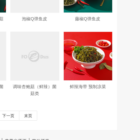
菇
泡椒Q弹鱼皮
藤椒Q弹鱼皮
菌
调味杏鲍菇（鲜辣）菌
鲜辣海带 预制凉菜
菇类
下一页
末页