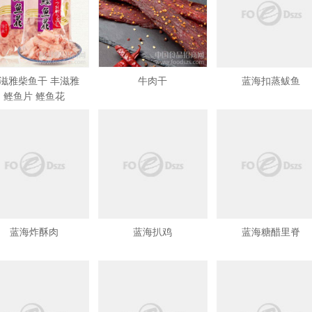
滋雅柴鱼干 丰滋雅
牛肉干
蓝海扣蒸鲅鱼
鲣鱼片 鲣鱼花
蓝海炸酥肉
蓝海扒鸡
蓝海糖醋里脊