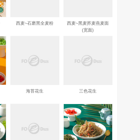
粉
西麦~石磨黑全麦粉
西麦~黑麦荞麦燕麦面
(宽面)
海苔花生
三色花生