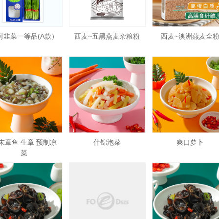
河韭菜一等品(A款）
西麦~五黑燕麦杂粮粉
西麦~澳洲燕麦全
末章鱼 生章 预制凉
什锦泡菜
爽口萝卜
菜