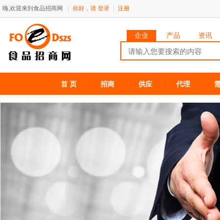
嗨,欢迎来到食品招商网
你好，请
登录
注册
企业
产品
资讯
首 页
招商
供应
代理