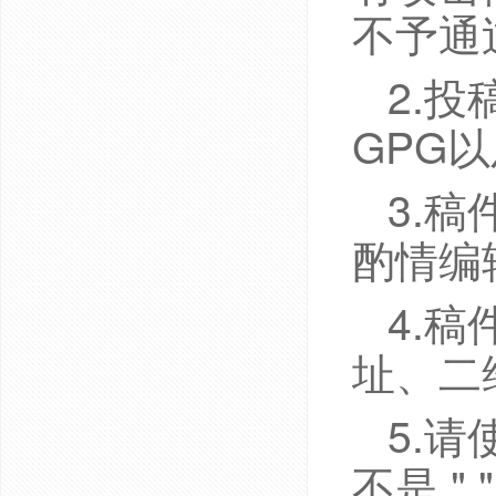
不予通
2.
GPG
3.
酌情编
4.
址、二
5.请
不是 ".