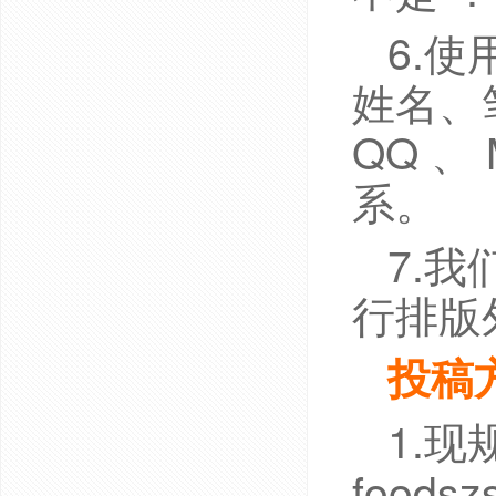
6.
姓名、
QQ 、
系。
7.
行排版
投稿
1.
food