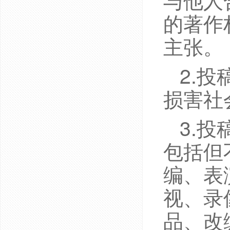
的著作
主张。
2.
损害社
3.
包括但
编、表
视、录
品、改