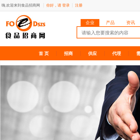
嗨,欢迎来到食品招商网
你好，请
登录
注册
企业
产品
资讯
首 页
招商
供应
代理