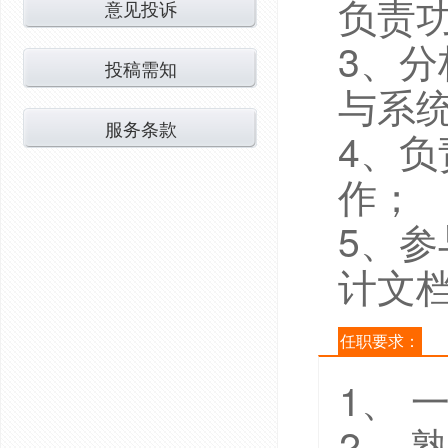
负责
意见投诉
3、
投稿需知
与系
服务条款
4、
作；
5、
计文
任职要求：
1、 
2、 