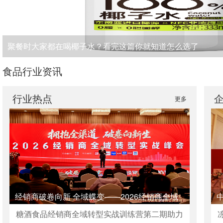
聚餐时大家都在喝椰子水？看完这篇你就知道怎么选了
食品行业资讯
行业热点
更多
经销商破卷向新 全域蝶变——2026经销商全域
转型实战峰会启幕行业新征程！
糖酒食品经销商全域转型实战训练营第二期助力