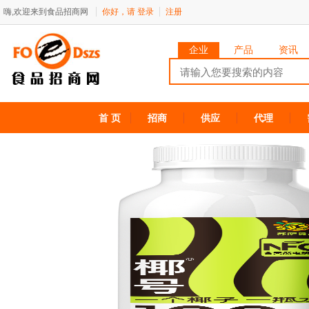
嗨,欢迎来到食品招商网
你好，请
登录
注册
企业
产品
资讯
首 页
招商
供应
代理