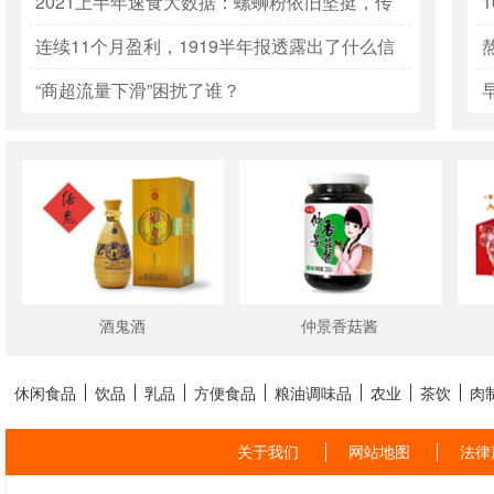
的战略窗口来了
2021上半年速食大数据：螺蛳粉依旧坚挺，传
统品牌重回快速增长
连续11个月盈利，1919半年报透露出了什么信
号？
“商超流量下滑”困扰了谁？
酒鬼酒
仲景香菇酱
休闲食品
饮品
乳品
方便食品
粮油调味品
农业
茶饮
肉
关于我们
网站地图
法律