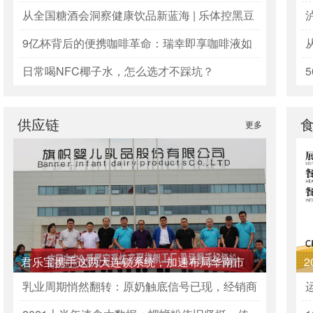
生意增长
从全国糖酒会洞察健康饮品新蓝海 | 乐体控黑豆
茶——经销商不容错过的“黄金产品”
9亿杯背后的便携咖啡革命：瑞幸即享咖啡液如
何跑出双位数高增长？
日常喝NFC椰子水，怎么选才不踩坑？
供应链
更多
君乐宝携手这两大连锁系统，加速布局华南市
场！
出
乳业周期悄然翻转：原奶触底信号已现，经销商