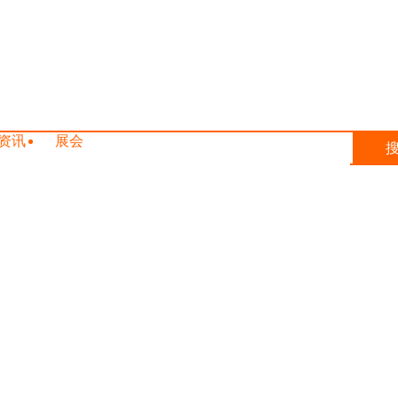
资讯
展会