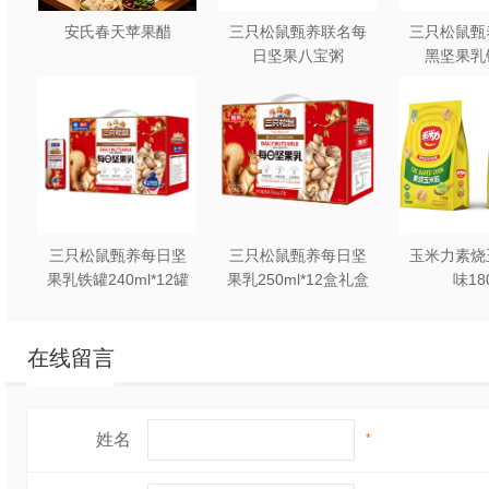
安氏春天苹果醋
三只松鼠甄养联名每
三只松鼠甄
日坚果八宝粥
黑坚果乳
330g*12罐礼盒装
240ml*2
三只松鼠甄养每日坚
三只松鼠甄养每日坚
玉米力素烧
果乳铁罐240ml*12罐
果乳250ml*12盒礼盒
味18
礼盒装
装
在线留言
姓名
*