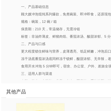
一、产品基础信息
顾大嫂冲泡馄饨系列爆款，免煮碗装、即冲即食，还原现
规格：碗装，12 碗 / 箱
保质期：210 天，常温储存，无需冷链
标签：非油炸薄皮、鲜猪肉馅、番茄浓汤、酸甜浓郁、5 
二、产品与口感
更大程度锁住鲜味与营养，皮薄透亮、馅足鲜嫩，冲泡后
冻干汤底番茄浓汤底同样冻干锁鲜，酸甜浓郁、无辛辣，
食用开水冲泡 5 分钟即可，宿舍、办公室、户外、差旅全
三、适用人群与渠道
人群：学生、上班族、儿童、老人、不喜辣、爱吃酸甜口
渠道：商超、便利店、校园店、社区团购、电商直播、特
其他产品