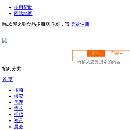
使用帮助
网站地图
嗨,欢迎来到食品招商网
你好，请
登录
注册
企业
产品
招商分类
首 页
招商
供应
代理
需求
招聘
资讯
展会