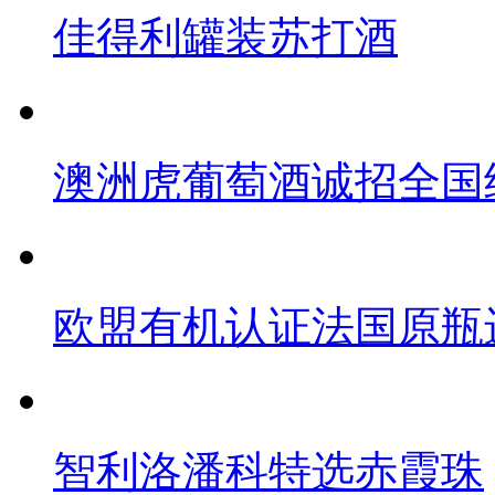
佳得利罐装苏打酒
澳洲虎葡萄酒诚招全国
欧盟有机认证法国原瓶
智利洛潘科特选赤霞珠