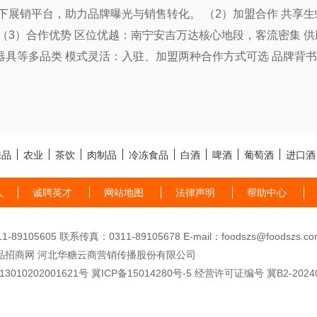
下展销平台，助力品牌曝光与销售转化。 （2）加盟合作 共享
（3）合作优势 区位优越：南宁安吉万达核心地段，客流密集 
、器具等多品类 模式灵活：入驻、加盟两种合作方式可选 品牌背
味品
农业
茶饮
肉制品
冷冻食品
白酒
啤酒
葡萄酒
进口酒
人
诚聘英才
网站地图
法律声明
帮助中心
89105605 联系传真：0311-89105678 E-mail：foodszs@foodszs.co
品招商网 河北华糖云商营销传播股份有限公司
010202001621号
冀ICP备15014280号-5
经营许可证编号 冀B2-20240