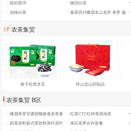
陈韵普洱
物语白茶
知味白茶
春茶四川峨眉名山龙井 单芽 扁
茶
1F
农茶集贸
樟子松黑木耳
怀山堂山药制品
农茶集贸 B区
峨眉单芽甘露碧螺春卷形茶春
红茶CTC红碎茶袋泡茶
茶
奶茶原料新式茶饮料茶叶原叶
束氏茶界合作套餐