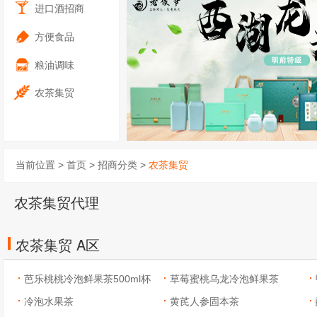
进口酒招商
方便食品
粮油调味
农茶集贸
当前位置 >
首页
>
招商分类
>
农茶集贸
农茶集贸代理
农茶集贸 A区
芭乐桃桃冷泡鲜果茶500ml杯
草莓蜜桃乌龙冷泡鲜果茶
装
冷泡水果茶
500ml杯装
黄芪人参固本茶