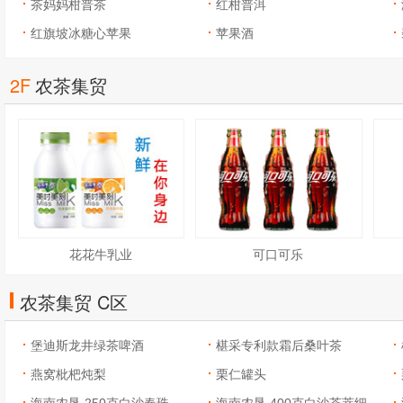
茶茶胚
茶妈妈柑普茶
红柑普洱
红旗坡冰糖心苹果
苹果酒
2F
农茶集贸
花花牛乳业
可口可乐
农茶集贸 C区
堡迪斯龙井绿茶啤酒
椹采专利款霜后桑叶茶
燕窝枇杷炖梨
栗仁罐头