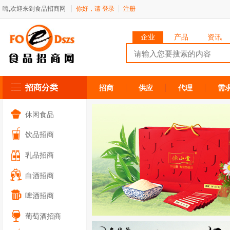
嗨,欢迎来到食品招商网
你好，请
登录
注册
企业
产品
资讯
招商分类
招商
供应
代理
需
休闲食品
饮品招商
乳品招商
白酒招商
啤酒招商
葡萄酒招商